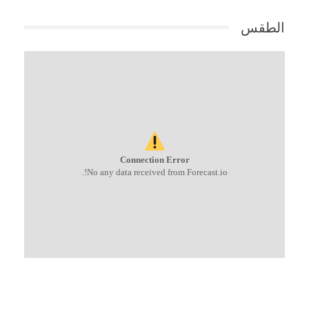
الطقس
Connection Error
No any data received from Forecast.io!.