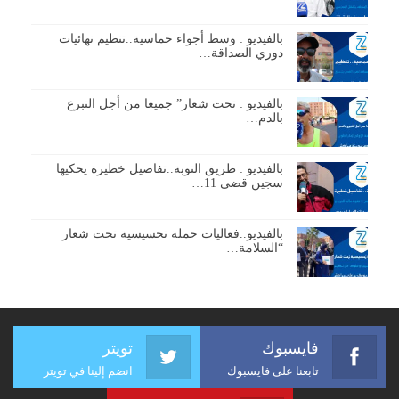
بالفيديو : وسط أجواء حماسية..تنظيم نهائيات
دوري الصداقة…
بالفيديو : تحت شعار” جميعا من أجل التبرع
بالدم…
بالفيديو : طريق التوبة..تفاصيل خطيرة يحكيها
سجين قضى 11…
بالفيديو..فعاليات حملة تحسيسية تحت شعار
“السلامة…
فايسبوك
تويتر
تابعنا على فايسبوك
انضم إلينا في تويتر