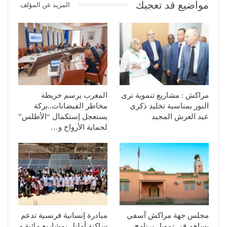
مواضيع قد تعجبك
المزيد عن المؤلف
مراكش : مشاريع تنموية ترى
المغرب يرسم خريطة
النور بمناسبة تخليد ذكرى
مخاطر الفيضانات..بركة
عيد العرش المجيد
يستعجل إستكمال “الأطلس”
لحماية الأرواح و…
مجلس جهة مراكش آسفي
مبادرة إنسانية فرنسية تدعم
يساهم في تمويل برنامج
ساكنة أمليل بمشاريع مائية و