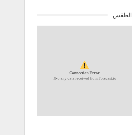
الطقس
Connection Error
No any data received from Forecast.io!.