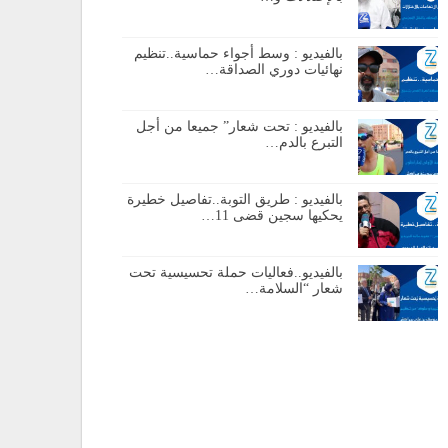
بالفيديو : وسط أجواء حماسية..تنظيم
نهائيات دوري الصداقة…
بالفيديو : تحت شعار” جميعا من أجل
التبرع بالدم…
بالفيديو : طريق التوبة..تفاصيل خطيرة
يحكيها سجين قضى 11…
بالفيديو..فعاليات حملة تحسيسية تحت
شعار “السلامة…