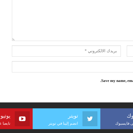
Save my name, emai
وك
تويتر
يوتيو
لى فايسبوك
انضم إلينا في تويتر
تابعنا 