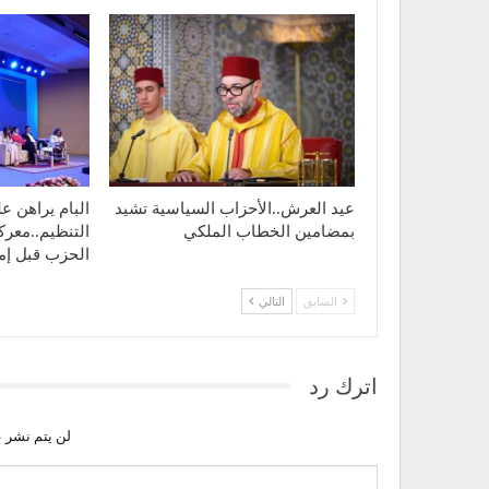
عيد العرش..الأحزاب السياسية تشيد
البام يراهن ع
بمضامين الخطاب الملكي
التنظيم..معر
الحزب قبل إم
السابق
التالي
اترك رد
لن يتم نشر ع