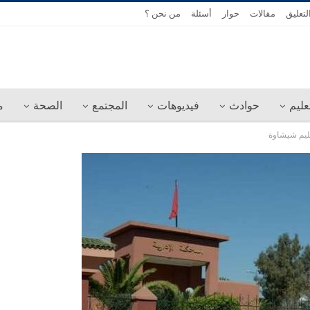
لتعليق
مقالات
حوار
أسئلة
من نحن ؟
عليم
حوادث
فيديوهات
المجتمع
الصحة
م