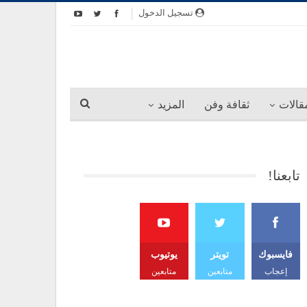
تسجيل الدخول
قالات
ثقافة وفن
المزيد
تابعنا!
فايسبوك
تويتر
يوتيوب
إعجاب
متابعين
متابعين