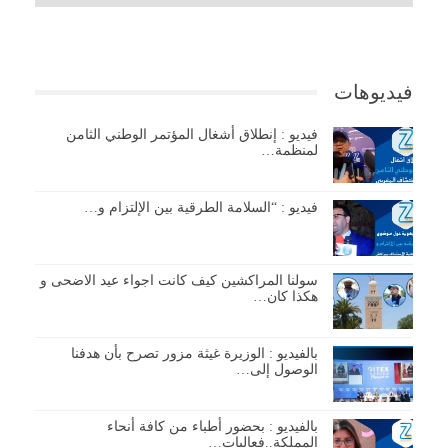
فيديوهات
فيديو : إنطلاق أشغال المؤتمر الوطني الثامن
لمنظمة…
فيديو : “السلامة الطرقية بين الإلتزام و…
سولنا المراكشين كيف كانت اجواء عيد الاضحى و
هكذا كان…
بالفيديو : الوزيرة غيثة مزور تصرح بأن هدفنا
الوصول إلى…
بالفيديو : بحضور أطباء من كافة أنحاء
المملكة..فعاليات…