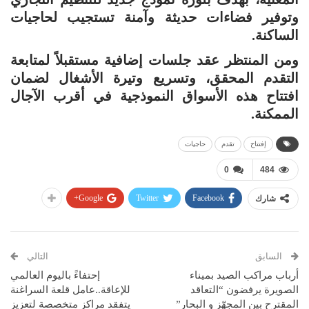
وتوفير فضاءات حديثة وآمنة تستجيب لحاجيات
الساكنة.
ومن المنتظر عقد جلسات إضافية مستقبلاً لمتابعة
التقدم المحقق، وتسريع وتيرة الأشغال لضمان
افتتاح هذه الأسواق النموذجية في أقرب الآجال
الممكنة.
إفتتاح
تقدم
حاجيات
0
484
Google+
Twitter
Facebook
شارك
السابق
التالي
أرباب مراكب الصيد بميناء
إحتفاءً باليوم العالمي
الصويرة يرفضون “التعاقد
للإعاقة..عامل قلعة السراغنة
المقترح بين المجهّز و البحار”
يتفقد مراكز متخصصة لتعزيز