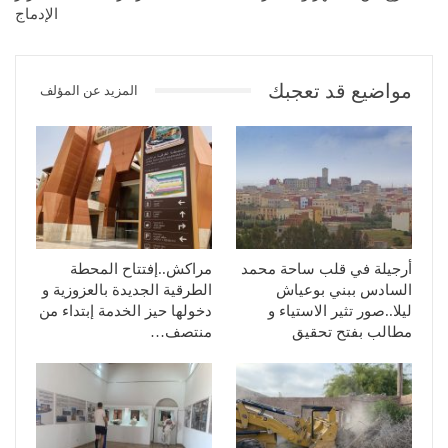
الإدماج
مواضيع قد تعجبك
المزيد عن المؤلف
أرجيلة في قلب ساحة محمد
مراكش..إفتتاح المحطة
السادس ببني بوعياش
الطرقية الجديدة بالعزوزية و
ليلا..صور تثير الاستياء و
دخولها حيز الخدمة إبتداء من
مطالب بفتح تحقيق
منتصف…