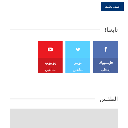
تابعنا!
فايسبوك
تويتر
يوتيوب
إعجاب
متابعين
متابعين
الطقس