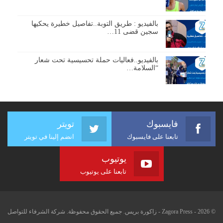
بالفيديو : طريق التوبة..تفاصيل خطيرة يحكيها
سجين قضى 11…
بالفيديو..فعاليات حملة تحسيسية تحت شعار
“السلامة…
فايسبوك
تويتر
تابعنا على فايسبوك
انضم إلينا في تويتر
يوتيوب
تابعنا على يوتيوب
© 2026 - Zagora Press - زاكورة بريس. جميع الحقوق محفوظة. شركة الشرفاء للتواصل