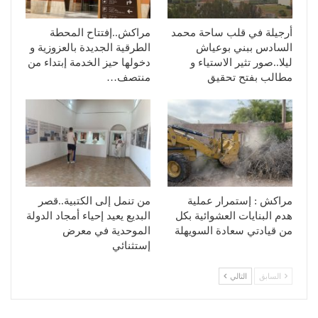
أرجيلة في قلب ساحة محمد
مراكش..إفتتاح المحطة
السادس ببني بوعياش
الطرقية الجديدة بالعزوزية و
ليلا..صور تثير الاستياء و
دخولها حيز الخدمة إبتداء من
مطالب بفتح تحقيق
منتصف…
مراكش : إستمرار عملية
من تنمل إلى الكتبية..قصر
هدم البنايات العشوائية بكل
البديع يعيد إحياء أمجاد الدولة
من قيادتي سعادة السويهلة
الموحدية في معرض
إستثنائي
السابق
التالي