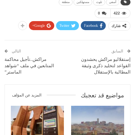
آسفي
تلوث
مستهلكين
منطقة
0
422
Google+
Twitter
Facebook
شارك
السابق
التالي
إستقلاليو مراكش يحشدون
مراكش..تأجيل محاكمة
القواعد لتخليد ذكرى وثيقة
المتابعين في ملف “شواهد
المطالبة بالإستقلال
الماستر”
مواضيع قد تعجبك
المزيد عن المؤلف