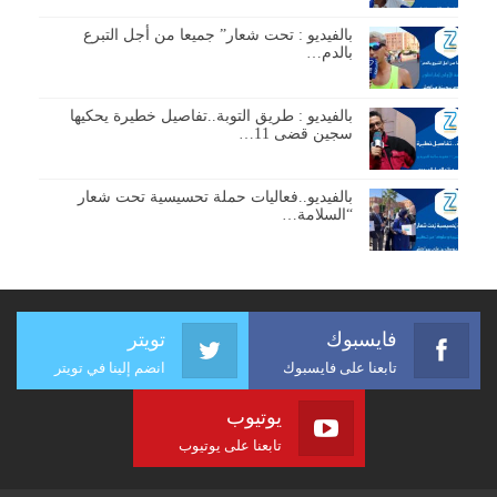
بالفيديو : تحت شعار” جميعا من أجل التبرع
بالدم…
بالفيديو : طريق التوبة..تفاصيل خطيرة يحكيها
سجين قضى 11…
بالفيديو..فعاليات حملة تحسيسية تحت شعار
“السلامة…
فايسبوك
تويتر
تابعنا على فايسبوك
انضم إلينا في تويتر
يوتيوب
تابعنا على يوتيوب