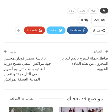
إجراء
تحديد
وفاة
0
226
Google+
Twitter
Facebook
شارك
السابق
التالي
طاطا..حملة للتبرع بالدم لتعزيز
برئاسة سمير كودار..مجلس
المخزون من هذه المادة
جهة مراكش أسفي يفتتح دورته
الحيوية
العادية بملف “ترميم أسوار
أسفي التاريخية” و تثمين
المدينة العتيقة لمراكش
مواضيع قد تعجبك
المزيد عن المؤلف