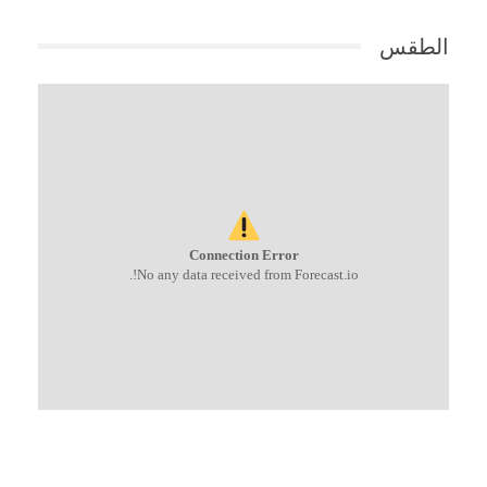
الطقس
Connection Error
No any data received from Forecast.io!.