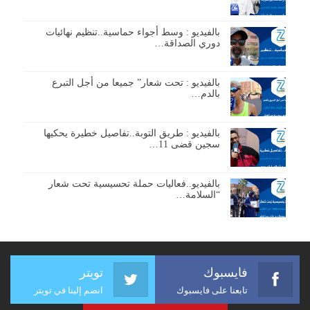
بالفيديو : وسط أجواء حماسية..تنظيم نهائيات
دوري الصداقة…
بالفيديو : تحت شعار” جميعا من أجل التبرع
بالدم…
بالفيديو : طريق التوبة..تفاصيل خطيرة يحكيها
سجين قضى 11…
بالفيديو..فعاليات حملة تحسيسية تحت شعار
“السلامة…
فايسبوك
تويتر
تابعنا على فايسبوك
انضم إلينا في تويتر