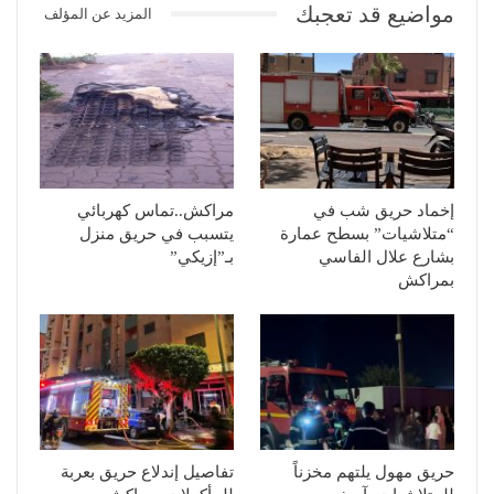
مواضيع قد تعجبك
المزيد عن المؤلف
إخماد حريق شب في
مراكش..تماس كهربائي
“متلاشيات” بسطح عمارة
يتسبب في حريق منزل
بشارع علال الفاسي
بـ”إزيكي”
بمراكش
حريق مهول يلتهم مخزناً
تفاصيل إندلاع حريق بعربة