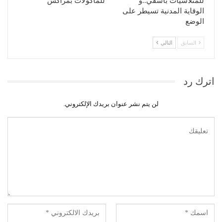
للمتلاشيات بآسفي..و
للمأكولات بمراكش
الوقاية المدنية تسيطر على
الوضع
السابق
التالي
اترك رد
لن يتم نشر عنوان بريدك الإلكتروني.