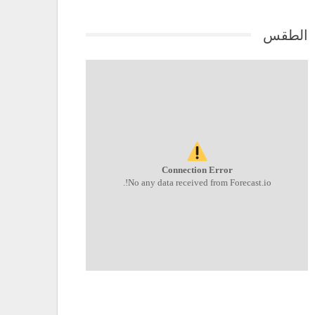
الطقس
Connection Error
No any data received from Forecast.io!.