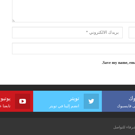
Save my name, emai
وك
تويتر
يوتيو
لى فايسبوك
انضم إلينا في تويتر
تابعنا 