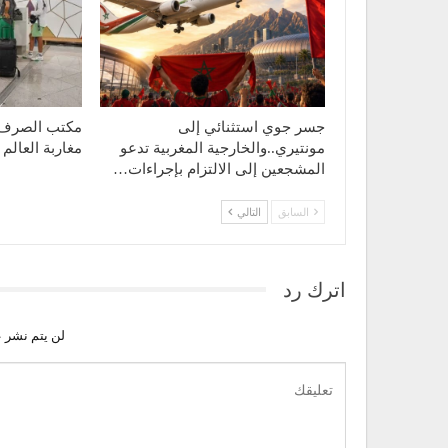
جسر جوي استثنائي إلى
مكتب الصرف :
مونتيري..والخارجية المغربية تدعو
مغاربة العالم إلى 18,5 مل
المشجعين إلى الالتزام بإجراءات…
السابق
التالي
اترك رد
لن يتم نشر ع