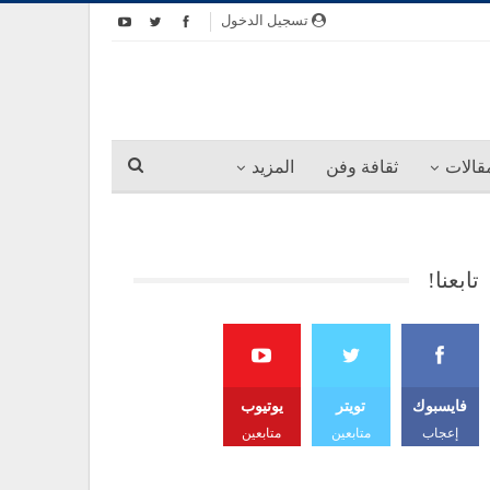
تسجيل الدخول
قالات
ثقافة وفن
المزيد
تابعنا!
فايسبوك
تويتر
يوتيوب
إعجاب
متابعين
متابعين