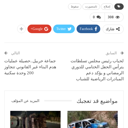
إصلاح
تامنصورت
سقوط
0
308
Google+
Twitter
Facebook
شارك
السابق
التالي
لحباب رئيس مجلس تسلطانت
جماعة حربيل..حصيلة عمليات
يترأس الحفل الختامي للدوري
هدم البناء غير القانوني تتجاوز
الرمضاني و يؤكد دعم
200 وحدة سكنية
المبادرات الرياضية للشباب
مواضيع قد تعجبك
المزيد عن المؤلف