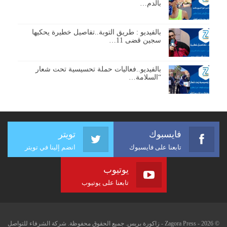
بالدم…
بالفيديو : طريق التوبة..تفاصيل خطيرة يحكيها
سجين قضى 11…
بالفيديو..فعاليات حملة تحسيسية تحت شعار
“السلامة…
فايسبوك
تويتر
تابعنا على فايسبوك
انضم إلينا في تويتر
يوتيوب
تابعنا على يوتيوب
© 2026 - Zagora Press - زاكورة بريس. جميع الحقوق محفوظة. شركة الشرفاء للتواصل