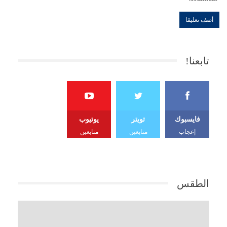
تابعنا!
فايسبوك
تويتر
يوتيوب
إعجاب
متابعين
متابعين
الطقس