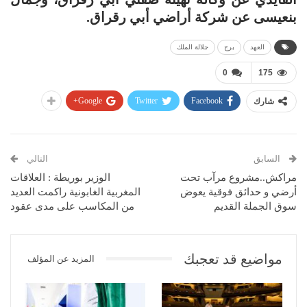
بنعيسى عن شركة أراضي أبي رقراق.
العهد
برج
جلالة الملك
0
175
Google+
Twitter
Facebook
شارك
السابق
التالي
مراكش..مشروع مرآب تحت
الوزير بوريطة : العلاقات
أرضي و حدائق فوقية يعوض
المغربية الغابونية راكمت العديد
سوق الجملة القديم
من المكاسب على مدى عقود
مواضيع قد تعجبك
المزيد عن المؤلف