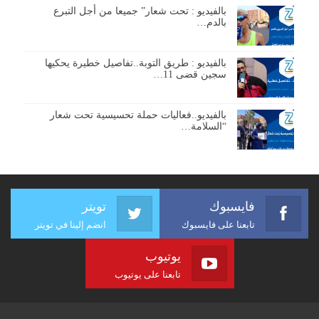
بالفيديو : تحت شعار” جميعا من أجل التبرع
بالدم…
بالفيديو : طريق التوبة..تفاصيل خطيرة يحكيها
سجين قضى 11…
بالفيديو..فعاليات حملة تحسيسية تحت شعار
“السلامة…
فايسبوك
تويتر
تابعنا على فايسبوك
انضم إلينا في تويتر
يوتيوب
تابعنا على يوتيوب