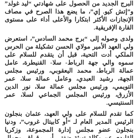
البرج الجديد من الحصول على شهادتي “ليد غولد”
و”إتش كيو. إي”، ما يضع هذا الصرح في مصاف
الإنجازات الأكثر ابتكارا والأعلى أداء على مستوى
القارة الإفريقية.
ولدى وصوله إلى “برج محمد السادس”، استعرض
ولي العهد الأمير مولاي الحسن تشكيلة من الحرس
الملكي أدت التحية، قبل أن يتقدم للسلام على
سموه والي جهة الرباط- سلا- القنيطرة، عامل
عمالة الرباط، محمد اليعقوبي، ورئيس مجلس
الجهة، رشيد العبدي، وعامل عمالة سلا، عمر
التويمي، ورئيس مجلس عمالة سلا، نور الدين
الأزرق، ورئيس المجلس الجماعي لسلا، عمر
السنتيسي.
كما تقدم للسلام على ولي العهد، عثمان بنجلون
الرئيس المدير العام لـ “أو كابيتال غروب”، ودنيا
بنجلون عضو مجلس إدارة المجموعة، وزكريا
القايدي عن وكالة تهيئة ضفتي أبي رقراق، وجمال