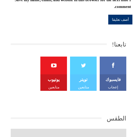
comment.
تابعنا!
فايسبوك
تويتر
يوتيوب
إعجاب
متابعين
متابعين
الطقس