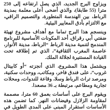
ويزاوج البرج الجديد، الذي يصل ارتفاعه إلى 250
مترا (55 طابقا)، والذي أضحى أعلى معلمة بمدينة
الرباط، بين الهندسة المتطورة، والتصميم الراقي،
مع الالتزام بأدق المعايير البيئية.
وينسجم هذا البرج تماما مع أهداف مشروع تهيئة
ضفتي أبي رقراق، أحد المكونات الأساسية للبرنامج
المندمج لتنمية مدينة الرباط “الرباط، مدينة الأنوار،
عاصمة المغرب الثقافية”، الذي تم إطلاقه تحت
القيادة المستنيرة لجلالة الملك.
ويشتمل هذا المشروع، الذي أنجزته “أو كابيتال
غروب”، على فندق فاخر، ومكاتب، ووحدات سكنية،
ومرصد تراث الرباط وسلا، وقاعة للندوات، ومحلات
تجارية ومطاعم، مرتبطة بـ 36 مصعدا.
ويقوم البرج على أساسات بعمق 60 مترا، مصممة
لمقاومة الزلازل وفيضانات النهر. كما تضمن هذه
الأساسات استقرار المبنى على المدى الطويل في