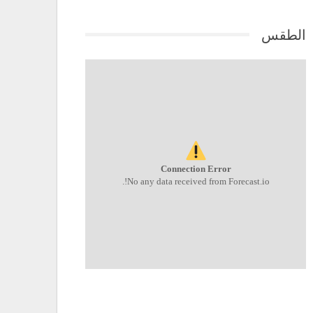
الطقس
Connection Error
No any data received from Forecast.io!.