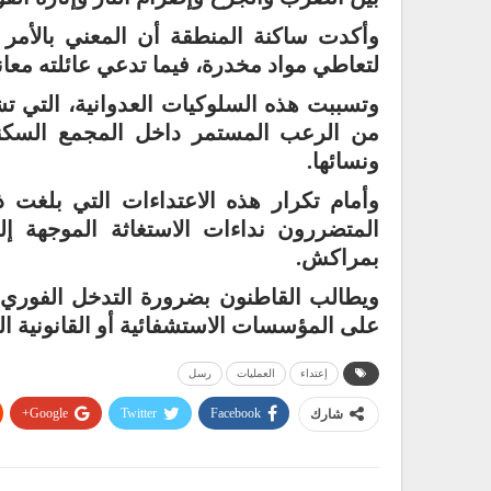
وأكدت ساكنة المنطقة أن المعني بالأمر
لتعاطي مواد مخدرة، فيما تدعي عائلته معا
وتسببت هذه السلوكيات العدوانية، التي ت
من الرعب المستمر داخل المجمع السكني
ونسائها.
وأمام تكرار هذه الاعتداءات التي بلغت ذ
المتضررون نداءات الاستغاثة الموجهة إل
بمراكش.
ويطالب القاطنون بضرورة التدخل الفوري لت
على المؤسسات الاستشفائية أو القانونية ال
إعتداء
العمليات
رسل
Google+
Twitter
Facebook
شارك