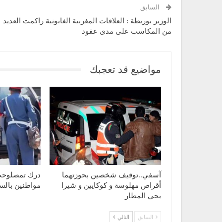
السابق
الوزير بوريطة : العلاقات المغربية الغابونية راكمت العديد
من المكاسب على مدى عقود
مواضيع قد تعجبك
آسفي..توقيف شخصين بحوزتهما
درك تمصلوحت
أقراص مهلوسة و كوكايين و شيرا
مواطنين بالسل
بحي المطار
السابق
التالي