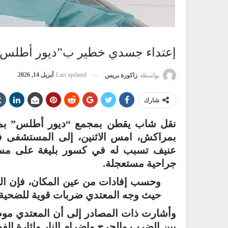
إعتداء جسدي خطير ب”ديور أطلس” ي
Last updated
أبريل 14, 2026
بواسطة
زاكورة بريس
شارك
نقل شاب يقطن بمجمع “ديور أطلس” بمنطقة
بمراكش، امس الاثنين، إلى المستشفى ف
عنيف تسبب له في كسور بليغة على مست
جراحية مستعجلة.
وحسب إفادات من عين المكان، فإن الو
حيث وجه المعتدي ضربات قوية للضحية
وأشارت ذات المصادر إلى أن المعتدي مو
بين الضرب والجرح وإضرام النار وإثارة الف