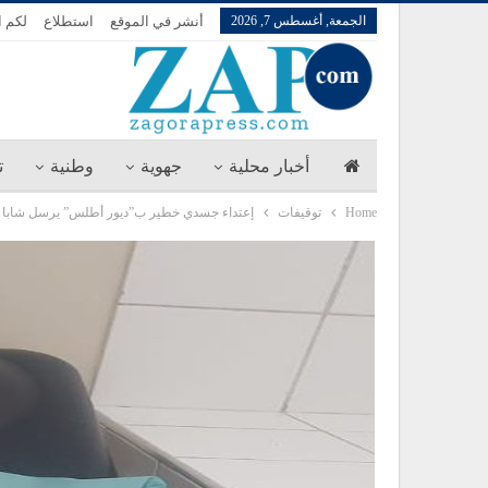
الجمعة, أغسطس 7, 2026
أنشر في الموقع
استطلاع
لكم ا
أخبار محلية
جهوية
وطنية
ت
Home
توقيفات
إعتداء جسدي خطير ب”ديور أطلس” يرسل شابا إ