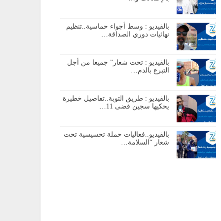
بالفيديو : وسط أجواء حماسية..تنظيم
نهائيات دوري الصداقة…
بالفيديو : تحت شعار” جميعا من أجل
التبرع بالدم…
بالفيديو : طريق التوبة..تفاصيل خطيرة
يحكيها سجين قضى 11…
بالفيديو..فعاليات حملة تحسيسية تحت
شعار “السلامة…