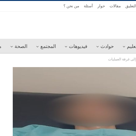
لتعليق
مقالات
حوار
أسئلة
من نحن ؟
عليم
حوادث
فيديوهات
المجتمع
الصحة
م
لى غرفة العمليات