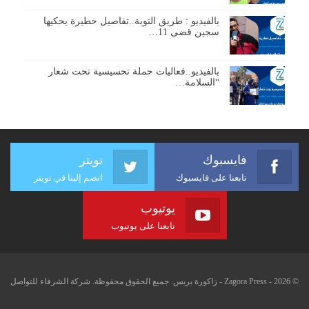
بالفيديو : طريق التوبة..تفاصيل خطيرة يحكيها
سجين قضى 11…
بالفيديو..فعاليات حملة تحسيسية تحت شعار
“السلامة…
فايسبوك
تويتر
تابعنا على فايسبوك
انضم إلينا في تويتر
يوتيوب
تابعنا على يوتيوب
© 2026 - Zagora Press - زاكورة بريس. جميع الحقوق محفوظة. شركة الشرفاء للتواصل