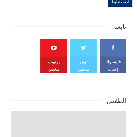
تابعنا!
فايسبوك
تويتر
يوتيوب
إعجاب
متابعين
متابعين
الطقس