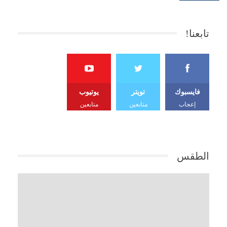
تابعنا!
فايسبوك
تويتر
يوتيوب
إعجاب
متابعين
متابعين
الطقس