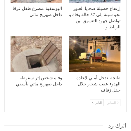
إرتفاع حصيلة ضحايا العبور
اليوسفية..مصرع طفل غرقا
نحو سبتة إلى 57 حالة وفاة و
داخل صهريج مائي
تواصل جهود التنسيق بين
الرباط و…
طنجة..تدخل أمني لإعادة
وفاة شخص إثر سقوطه
الهدوء عقب شجار خلال
داخل صهريج مائي بآسفي
حفل زفاف
السابق
التالي
اترك رد