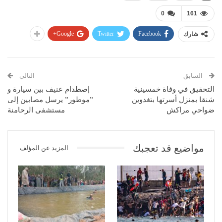
0
161
Google+
Twitter
Facebook
شارك
السابق
التالي
التحقيق في وفاة خمسينية
إصطدام عنيف بين سيارة و
شنقا بمنزل أسرتها بتغدوين
”موطور” يرسل مصابين إلى
ضواحي مراكش
مستشفى الرحامنة
مواضيع قد تعجبك
المزيد عن المؤلف