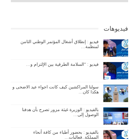
فيديوهات
فيديو : إنطلاق أشغال المؤتمر الوطني الثامن
لمنظمة…
فيديو : “السلامة الطرقية بين الإلتزام و…
سولنا المراكشين كيف كانت اجواء عيد الاضحى و
هكذا كان…
بالفيديو : الوزيرة غيثة مزور تصرح بأن هدفنا
الوصول إلى…
بالفيديو : بحضور أطباء من كافة أنحاء
المملكة..فعاليات…