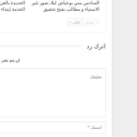
السادس ببني بوعياش ليلا..صور تثير
الجديدة بالعزو
الاستياء و مطالب بفتح تحقيق
الخدمة إبتدا
السابق
التالي
اترك رد
لن يتم نشر ع