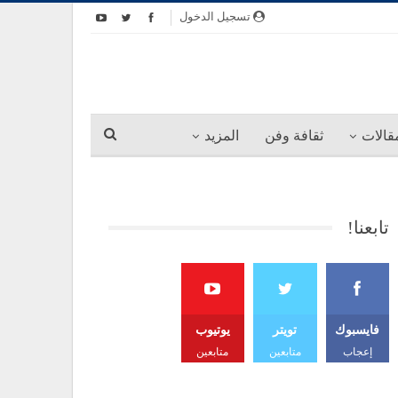
تسجيل الدخول
قالات
ثقافة وفن
المزيد
تابعنا!
فايسبوك
تويتر
يوتيوب
إعجاب
متابعين
متابعين