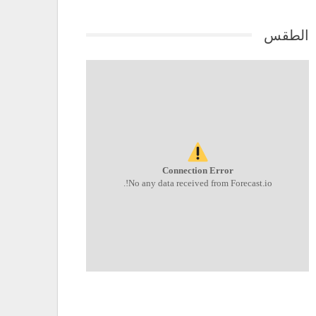
الطقس
Connection Error
No any data received from Forecast.io!.