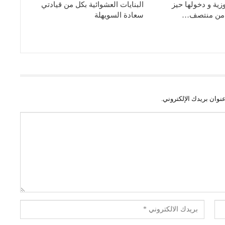
زية و دخولها حيز
البنايات العشوائية بكل من قيادتي
ء من منتصف…
سعادة السويهلة
نوان بريدك الإلكتروني.