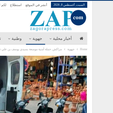
السبت, أغسطس 8, 2026
أنشر في الموقع
استطلاع
لكم ا
أخبار محلية
جهوية
وطنية
ت
Home
جهوية
مراكش..حملة أمنية موسعة بسيدي يوسف بن علي ت