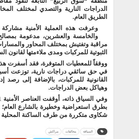
منطقة “سوق الربيع” التابعة لنفوذ م
الدراجات النارية والتصدي لمختلف المخ
الطريق العام.
وعرفت هذه العملية الأمنية مشاركة تن
والخامسة والعشرين، مدعومة بمصال
مراقبة وتفتيش بمختلف المحاور والمسارات 
الثبوتية للمركبات ومدى ملاءمتها لقانون الس
في حق سائقي دراجات نارية، توزعت أسبابها
القانونية للمركبات، بالإضافة إلى رصد إد
وهياكل بعض الدراجات.
بطرق استعراضية وخطيرة بالشارع العام
شكاوى متكررة من طرف الساكنة المحلية نظر
السياقة
مخالفات
مراكش