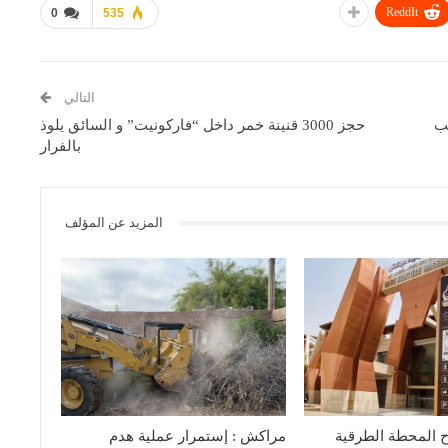
ReddIt
0
535
التالي
ب
حجز 3000 قنينة خمر داخل “فاركونيت” و السائق يلوذ
بالفرار
المزيد عن المؤلف
ح المحطة الطرقية
مراكش : إستمرار عملية هدم