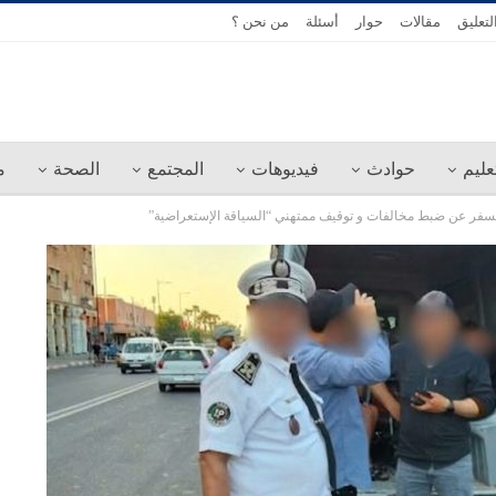
لتعليق
مقالات
حوار
أسئلة
من نحن ؟
عليم
حوادث
فيديوهات
المجتمع
الصحة
م
سفر عن ضبط مخالفات و توقيف ممتهني “السياقة الإستعراضية”