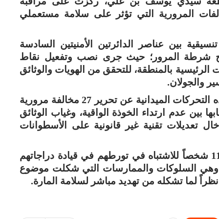
قاطعة سيدي يوسف بن علي، ركزت على مراقبة
الفات المرورية التي تؤثر على سلامة مستعملي
سيقية بين عناصر الدائرتين الأمنيتين السادسة
ح شرطة المرور؛ حيث جرى نصب وتفعيل نقاط
الرئيسية بالمنطقة، للتحقق من الهويات والوثائق
ير والجولان.
ووفقاً للمعطيات المتوفرة، فقد أسفرت هذه التحركات الميدانية عن تحرير 27 مخالفة مرورية
 بين عدم ارتداء الخوذة الواقية، وغياب الوثائق
خال تعديلات تقنية غير قانونية على الأسطوانات
وفي السياق ذاته، أوقفت العناصر الأمنية 11 شخصاً للاشتباه في تورطهم في قيادة دراجاتهم
؛ وهي السلوكات والممارسات التي شكلت موضوع
اً لما تشكله من تهديد مباشر لسلامة المارة.