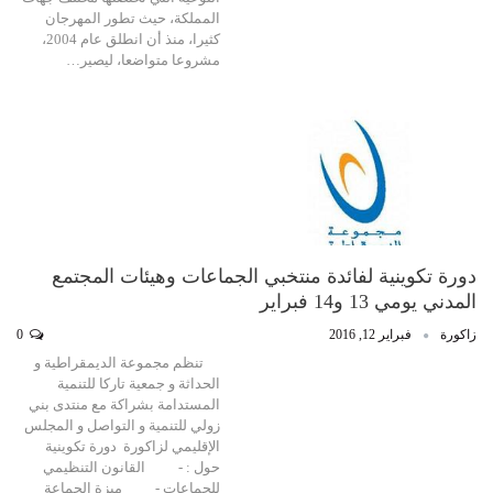
المملكة، حيث تطور المهرجان
كثيرا، منذ أن انطلق عام 2004،
مشروعا متواضعا، ليصير…
دورة تكوينية لفائدة منتخبي الجماعات وهيئات المجتمع
المدني يومي 13 و14 فبراير
زاكورة
فبراير 12, 2016
0
تنظم مجموعة الديمقراطية و
الحداثة و جمعية تاركا للتنمية
المستدامة بشراكة مع منتدى بني
زولي للتنمية و التواصل و المجلس
الإقليمي لزاكورة دورة تكوينية
حول : - القانون التنظيمي
للجماعات - ميزة الجماعة