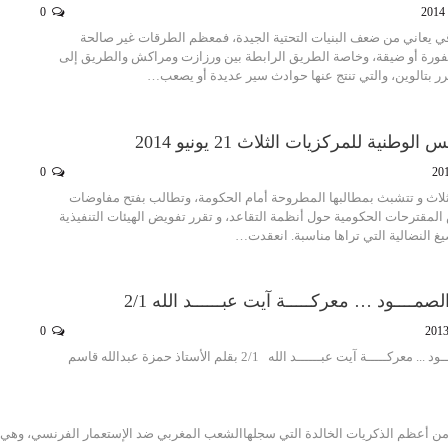
0
قي يعاني من ضعف البنيات التحتية الجيدة، فمعظم الطرقات غير صالحة
محفورة أو ضيقة، وخاصة الطريق الرابطة بين ورزازت ومراكش والطريق إلى
رر بتالوين، والتي تنتج عنها حوادث سير عديدة أو يصعب…
الوطنية للمركزيات الثلاث 21 يونيو 2014
0
لثلاث و تتشبث بمطالبها المطروحة أمام الحكومة، وتطالب بفتح مفاوضات
المقترحات الحكومية حول أنظمة التقاعد، و تقرر تفويض الهيئات التنفيذية
 النضالية التي تراها مناسبة. انعقدت…
صمــــود … معركـــــة آيت عبــــــد الله 2/1
0
خــر معاقـــل الصمــــود ... معركـــــة آيت عبــــــد الله 2/1 بقلم الأستاذ حمزة عبدالله قاسم
أعظم الذكريات الخالدة التي سجلهاالشعب المغربي ضد الإستعمار الفرنسي، وهي 