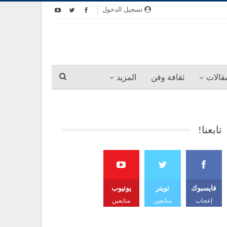
تسجيل الدخول
قالات
ثقافة وفن
المزيد
تابعنا!
فايسبوك
تويتر
يوتيوب
إعجاب
متابعين
متابعين