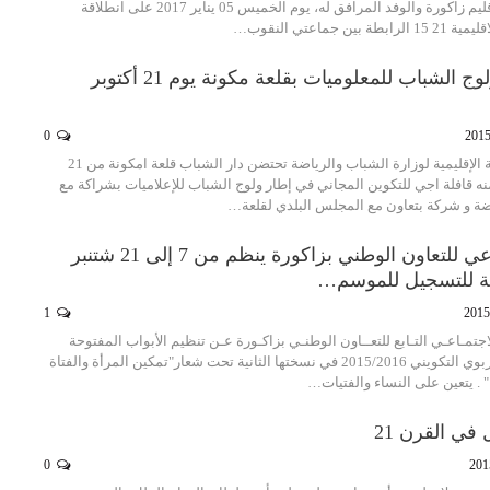
صاحب الجلالة على اقليم زاكورة والوفد المرافق له، يوم الخميس 05 يناير 2017 على انطلاقة
 جماعتي النقوب…
قافلة “أجي” لولوج الشباب للمعلوميات بقلعة مكونة يوم 21 أكتوبر
0
تحت إشراف المديرية الإقليمية لوزارة الشباب والرياضة تحتضن دار الشباب قلعة امكونة من 21
توبر 2015 إلى 25 منه قافلة اجي للتكوين المجاني في إطار ولوج الشباب للإعلاميات بشراكة مع
اضة و شركة بتعاون مع المجلس البلدي لقلعة…
المركب الإجتماعي للتعاون الوطني بزاكورة ينظم من 7 إلى 21 شتنبر
حة للتسجيل للموسم…
1
جتمـاعـي التـابع للتعــاون الوطنـي بزاكـورة عـن تنظيم الأبواب المفتوحة
للتسجيل للموسم التربوي التكويني 2015/2016 في نسختها الثانية تحت شعار"تمكين المرأة والفتاة
" . يتعين على النساء والفتيات…
 في القرن 21
0