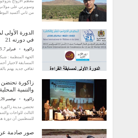
معظم اﻷزواج يتزوجون
وسويرتي على مولانى ك
من ثاني أكسيد البوط
الدورة الأولى ل
في دورته 21‏
زاكورة
فبراير 7, 2015
الجهة المنظمة : شبكة
ثقافي جديد يهتم بال
والتنمية المحلية
زاكورة
نوفمبر 26, 2014
الثالث للواحات والتن
للمنظمين أن دورة هذ
صور صادمة عن فيضان