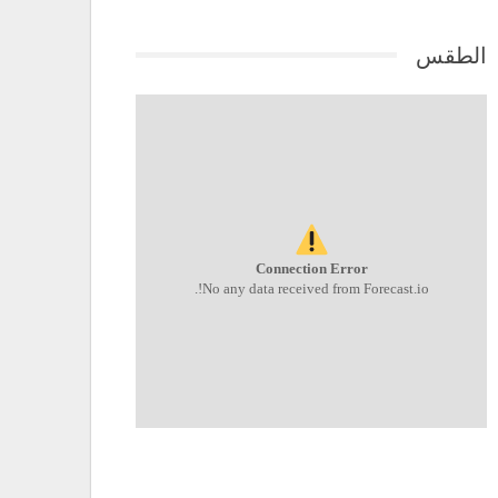
الطقس
Connection Error
No any data received from Forecast.io!.