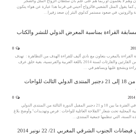
 وهم لا يعلمون أو ربما هم على علم بأن سلطان الزواج الملل والضجر
ما يقول المثل الشعبي.فالزواج أحبتي في قرننا هذا عبارة عن هواء يتكون
ة والروتين، في صعود مستمر كدلوي البئر إن صعد زفيرا…
مسابقة القراءة بمناسبة المعرض الدولي للنشر والكتاب
0
 القراءة بالمغرب بتعاون مع نادي أليف للقراءة الهدف من التظاهرة : تهدف
المسابقة لاختيار أحسن القارئين والقارئات لسنة 2014 باللغة العربية والفرنسية، بغية خلق عرف
قراءة ويشجع عليها ويساهم في …
زاكورة تحتضن من 18 إلى 21 دجنبر المنتدى الدولي الثالث للواحات
0
تحتضن مدينة زاكورة في الفترة ما بين 18 و 21 دجنبر المقبل الدورة الثالثة من المنتدى الدولي
مية المحلية تحت شعار "الفلاحة العائلية للواحات : فرص وتهديدات".وأوضح بلاغ
ه السنة، التي تنظمها جمعية المنتدى…
ات الجنوب الشرقي المغربي 21/ 22 نونبر 2014