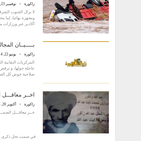
زاكورة
نوفمبر 23, 2014
لا يزال الجنوب الشر
ومجهزة نهائيا، إما 
أكادير عبر ورزازات م
بـــــيــان المجالس 
زاكورة
يونيو 22, 2014
المركزيات النقابية ا
عاجلة حولها، و ترفض 
صلاحية خوض كل الصيغ
اخــر معاقـــل ال
زاكورة
أكتوبر 20, 2013
في صمت تحل ذكرى من 