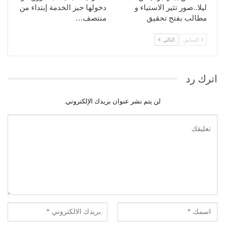
ليلا..صور تثير الاستياء و
دخولها حيز الخدمة إبتداء من
مطالب بفتح تحقيق
منتصف…
السابق
التالي
اترك رد
لن يتم نشر عنوان بريدك الإلكتروني.