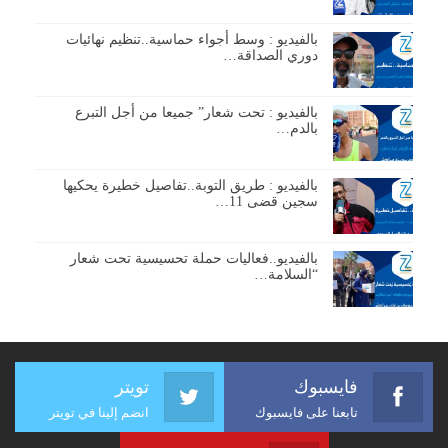
بالفيديو : وسط أجواء حماسية..تنظيم نهائيات
دوري الصداقة…
بالفيديو : تحت شعار” جميعا من أجل التبرع
بالدم…
بالفيديو : طريق التوبة..تفاصيل خطيرة يحكيها
سجين قضى 11…
بالفيديو..فعاليات حملة تحسيسية تحت شعار
“السلامة…
فايسبوك
تويتر
تابعنا على فايسبوك
انضم إلينا في تويتر