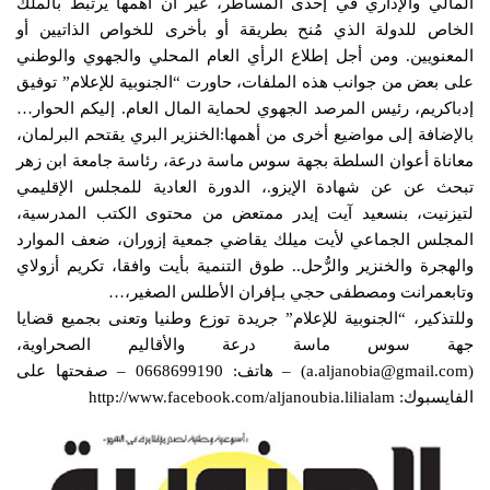
المالي والإداري في إحدى المساطر، غير أن أهمها يرتبط بالملك
الخاص للدولة الذي مُنح بطريقة أو بأخرى للخواص الذاتيين أو
المعنويين. ومن أجل إطلاع الرأي العام المحلي والجهوي والوطني
على بعض من جوانب هذه الملفات، حاورت “الجنوبية للإعلام” توفيق
إدباكريم، رئيس المرصد الجهوي لحماية المال العام. إليكم الحوار…
بالإضافة إلى مواضيع أخرى من أهمها:الخنزير البري يقتحم البرلمان،
معاناة أعوان السلطة بجهة سوس ماسة درعة، رئاسة جامعة ابن زهر
تبحث عن عن شهادة الإيزو.، الدورة العادية للمجلس الإقليمي
لتيزنيت، بنسعيد آيت إيدر ممتعض من محتوى الكتب المدرسية،
المجلس الجماعي لأيت ميلك يقاضي جمعية إزوران، ضعف الموارد
والهجرة والخنزير والرُّحل.. طوق التنمية بأيت وافقا، تكريم أزولاي
وتابعمرانت ومصطفى حجي بـإفران الأطلس الصغير،…
وللتذكير، “الجنوبية للإعلام” جريدة توزع وطنيا وتعنى بجميع قضايا
جهة سوس ماسة درعة والأقاليم الصحراوية،
(a.aljanobia@gmail.com) – هاتف: 0668699190 – صفحتها على
الفايسبوك: http://www.facebook.com/aljanoubia.lilialam