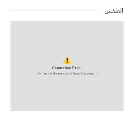
الطقس
Connection Error
No any data received from Forecast.io!.