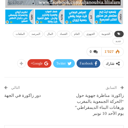
الجنوبية
الجهوي
العام
الفساد
المال
المرصد
الملفات
جديد
0
1٬027
Google+
Twitter
Facebook
شارك
السابق
التالي
زاكورة: مناظرة جهوية حول
دور زاكورة في الجهة
“الحركة الجمعوية بالمغرب
ورهانات البناء الديمقراطي”
يوم الأحد 10 نونبر