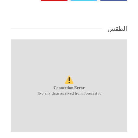
الطقس
Connection Error
No any data received from Forecast.io!.