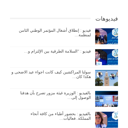
فيديوهات
فيديو : إنطلاق أشغال المؤتمر الوطني الثامن
لمنظمة…
فيديو : “السلامة الطرقية بين الإلتزام و…
سولنا المراكشين كيف كانت اجواء عيد الاضحى و
هكذا كان…
بالفيديو : الوزيرة غيثة مزور تصرح بأن هدفنا
الوصول إلى…
بالفيديو : بحضور أطباء من كافة أنحاء
المملكة..فعاليات…