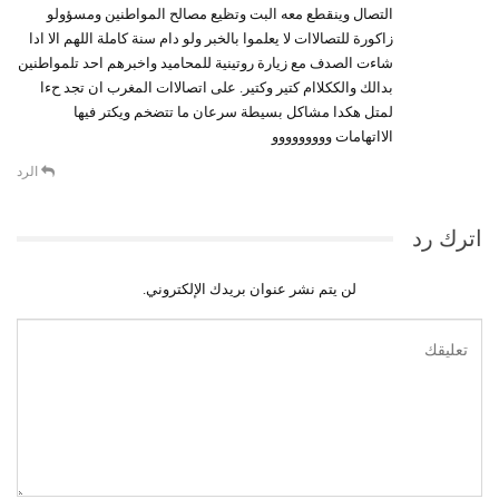
ﺍﻟﺘﺼﺎﻝ ﻭﻳﻨﻘﻄﻊ ﻣﻌﻪ ﺍﻟﺒﺖ ﻭﺗﻈﻴﻊ ﻣﺼﺎﻟﺢ ﺍﻟﻤﻮﺍﻃﻨﻴﻦ ﻭﻣﺴﺆﻭﻟﻮ
ﺯﺍﻛﻮﺭﺓ ﻟﻠﺘﺼﺎﻻﺍﺕ ﻻ ﻳﻌﻠﻤﻮﺍ ﺑﺎﻟﺨﺒﺮ ﻭﻟﻮ ﺩﺍﻡ ﺳﻨﺔ ﻛﺎﻣﻠﺔ ﺍﻟﻠﻬﻢ ﺍﻻ ﺍﺩﺍ
ﺷﺎءﺕ ﺍﻟﺼﺪﻑ ﻣﻊ ﺯﻳﺎﺭﺓ ﺭﻭﺗﻴﻨﻴﺔ ﻟﻠﻤﺤﺎﻣﻴﺪ ﻭﺍﺧﺒﺮﻫﻢ ﺍﺣﺪ ﺗﻠﻤﻮﺍﻃﻨﻴﻦ
ﺑﺪﺍﻟﻚ ﻭﺍﻟﻜﻜﻼﺍﻡ ﻛﺘﻴﺮ ﻭﻛﺘﻴﺮ. ﻋﻠﻰ ﺍﺗﺼﺎﻻﺍﺕ ﺍﻟﻤﻐﺮﺏ ﺍﻥ ﺗﺠﺪ ﺡءﺍ
ﻟﻤﺘﻞ ﻫﻜﺪﺍ ﻣﺸﺎﻛﻞ ﺑﺴﻴﻄﺔ ﺳﺮﻋﺎﻥ ﻣﺎ ﺗﺘﻀﺨﻢ ﻭﻳﻜﺘﺮ ﻓﻴﻬﺎ
ﺍﻻﺍﺗﻬﺎﻣﺎﺕ ﻭﻭﻭﻭﻭﻭﻭﻭﻭ
الرد
اترك رد
لن يتم نشر عنوان بريدك الإلكتروني.