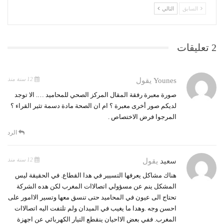
السابق
التالي
2 تعليقات
12 سنة منذ
Younes
يقول
صورة معبرة رفقة المقال المركز الصحي للمحاميد …. الا توجد
لديكم صور أخرى معبرة ؟ ام ان الصحة مادة دسمة تثير القراء ؟
المرجوا فرض الاختصاص .
الرد
12 سنة منذ
ﺳﻌﻴﺪ
يقول
ﻫﻨﺎﻙ ﻣﺸﺎﻛﻞ ﻳﻌﺮﻓﻬﺎ ﺍﻟﺘﺴﻴﻴﺮ ﻓﻲ ﻫﺪﺍ ﺍﻟﻘﻄﺎﻉ. ﻓﻲ ﺍﻟﺤﻘﻴﻘﺔ ﻟﻴﺲ
ﺍﻟﻤﺸﻜﻞ ﻳﻨﻢ ﻋﻦ ﻣﺴﺆﻭﻟﻲ ﺍﺗﺼﺎﻻﺍﺕ ﺍﻟﻤﻐﺮﺏ ﻟﻜﻦ ﻫﺪﻩ ﺍﻟﺸﺮﻛﺔ
ﺗﺤﺘﺎﺝ ﺍﻟﻰ ﻋﻴﻮﻥ ﻓﻲ ﺍﻟﻤﺤﺎﻣﻴﺪ ﺣﺘﻰ ﺗﻨﺴﻖ ﻣﻌﻬﺎ ﻭﺗﺴﻴﺮ ﺍﻻﺍﻣﻮﺭ ﻋﻠﻰ
ﺍﺣﺴﻦ ﻭﺟﻪ .ﻭﻫﺪﺍ ﻣﺎ ﻳﻐﻴﺐ ﻓﻲ ﺍﻟﻤﻴﺪﺍﻥ ﻭﻟﻢ ﺗﻠﺘﻔﺖ ﺍﻟﻴﻪ ﺍﺗﺼﺎﻻﺍﺕ
ﺍﻟﻤﻐﺮﺏ. ﻓﻔﻲ ﺑﻌﺾ ﺍﻻﺍﺣﻴﺎﻥ ﻳﻨﻘﻄﻊ ﺍﻟﺘﻴﺎﺭ ﺍﻟﻜﻬﺮﺑﺎﺋﻲ ﻋﻦ ﺍﺟﻬﺰﺓ