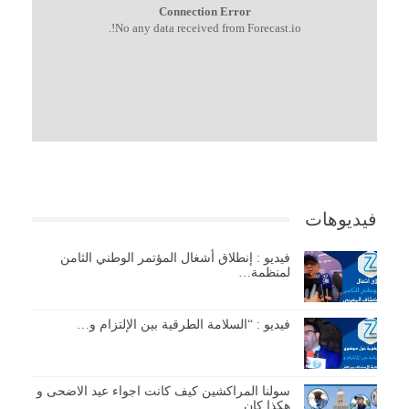
Connection Error
No any data received from Forecast.io!.
فيديوهات
فيديو : إنطلاق أشغال المؤتمر الوطني الثامن
لمنظمة…
فيديو : “السلامة الطرقية بين الإلتزام و…
سولنا المراكشين كيف كانت اجواء عيد الاضحى و
هكذا كان…