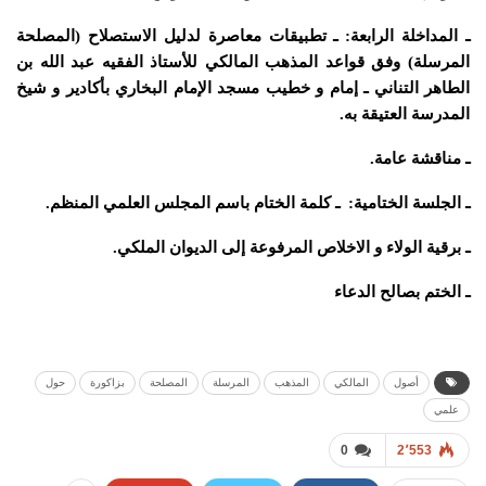
ـ المداخلة الرابعة:
ـ تطبيقات معاصرة لدليل الاستصلاح (المصلحة
المرسلة) وفق قواعد المذهب المالكي للأستاذ الفقيه عبد الله بن
الطاهر التناني ـ إمام و خطيب مسجد الإمام البخاري بأكادير و شيخ
المدرسة العتيقة به.
ـ مناقشة عامة.
ـ الجلسة الختامية:
ـ كلمة الختام باسم المجلس العلمي المنظم.
ـ برقية الولاء و الاخلاص المرفوعة إلى الديوان الملكي.
ـ الختم بصالح الدعاء
أصول
المالكي
المذهب
المرسلة
المصلحة
بزاكورة
حول
علمي
0
2٬553