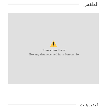
الطقس
Connection Error
No any data received from Forecast.io!.
فيديوهات