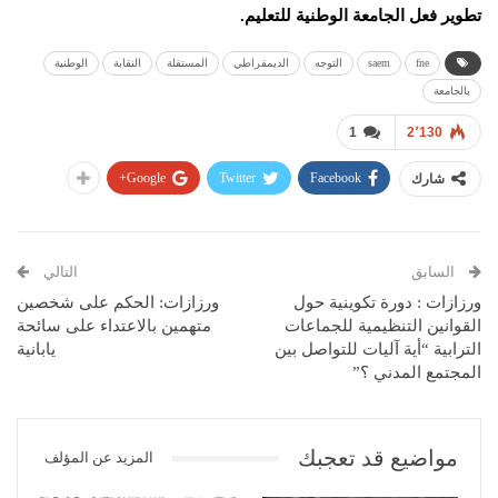
تطوير فعل الجامعة الوطنية للتعليم.
fne
saem
التوجه
الديمقراطي
المستقلة
النقابة
الوطنية
بالجامعة
1
2٬130
Google+
Twitter
Facebook
شارك
السابق
التالي
ورزازات : دورة تكوينية حول
ورزازات: الحكم على شخصين
القوانين التنظيمية للجماعات
متهمين بالاعتداء على سائحة
الترابية “أية آليات للتواصل بين
يابانية
المجتمع المدني ؟”
مواضيع قد تعجبك
المزيد عن المؤلف