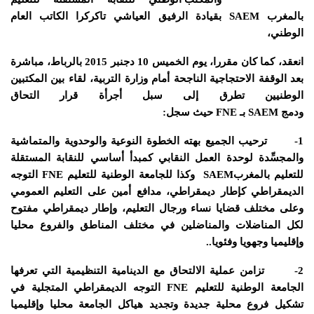
بالمغرب
SAEM
بقيادة الرفيق العياشي تاكركرا الكاتب العام
الوطني،
انعقد، كما كان مقررا، يوم الخميس 10 دجنبر 2015 بالرباط، مباشرة
بعد الوقفة الاحتجاجية الناجحة أمام وزارة التربية، لقاء بين المكتبين
الوطنيين تطرق إلى سبل أجرأة قرار التحاق
ودمج
SAEM
بـ
FNE
حيث سجل:
1-
ترحيب الجميع بهته الخطوة النوعية والوحدوية والمتماشية
والمجسِّدة لوحدة العمل النقابي كمبدأ أساسي
للنقابة المستقلة
للتعليم بالمغرب
SAEM
وكذا للجامعة الوطنية للتعليم
FNE
التوجه
الديمقراطي كإطار ديمقراطي، مدافع أمين على التعليم العمومي
وعلى مختلف قضايا نساء ورجال التعليم، وإطار ديمقراطي مفتوح
لكل المناضلات والمناضلين في مختلف المناطق والفروع محليا
وإقليميا وجهويا وفئويا..
2-
تزامن عملية الالتحاق مع الدينامية التنظيمية التي تعرفها
الجامعة الوطنية للتعليم
FNE
التوجه الديمقراطي المتجلية في
تشكيل فروع محلية جديدة وتجديد هياكل الجامعة محليا وإقليميا