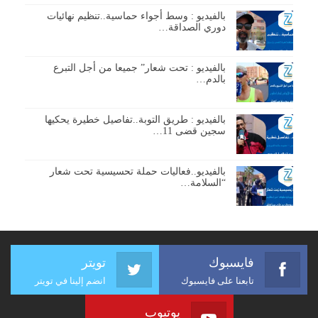
بالفيديو : وسط أجواء حماسية..تنظيم نهائيات
دوري الصداقة…
بالفيديو : تحت شعار” جميعا من أجل التبرع
بالدم…
بالفيديو : طريق التوبة..تفاصيل خطيرة يحكيها
سجين قضى 11…
بالفيديو..فعاليات حملة تحسيسية تحت شعار
“السلامة…
فايسبوك
تويتر
تابعنا على فايسبوك
انضم إلينا في تويتر
يوتيوب