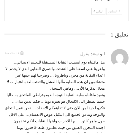
السابق
التالي
تعليق 1
11 سنة منذ
ابو سعد
يقول
هذا ماقلناه يوم اسست النقابة المستقلة للتعليم الابتدائي…
واعربنا على اسفنا على التشتت والتمزق النقابي الذي لا يخدم الا
اعداء النقابة من مخزن وباطرونا … وصرحنا لهم حينها غير
متشائمين ان هذه النقابة مآلها الفشل والتفتت لعدة اعتبارات لا
مجال لذكرها الأن… وهاهي النتيجة .
ونعيد ماقلناه سابقا لنقابة التوجه الديموقراطي الملتحق به حاليا
حينما يضطر الى الالتحاق هو بغيره يوما… فكما تدين تدان…
فكرو ا جيدا من الان حتى لا تداهمكم الاحداث… نحن نثمن التحاق
والتوحد وندعو الجميع الى التكتل عوض الانقسام… على الاقل
حول ماهو كائن… ايها الاحزاب وايتها النقابات انكم تخدمون
اجندة المخزن العتيق من حيت تعلمون طبعا فاحذروا يوما