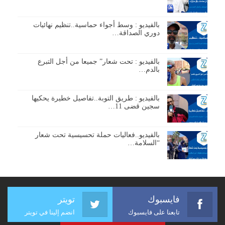
بالفيديو : وسط أجواء حماسية..تنظيم نهائيات
دوري الصداقة…
بالفيديو : تحت شعار” جميعا من أجل التبرع
بالدم…
بالفيديو : طريق التوبة..تفاصيل خطيرة يحكيها
سجين قضى 11…
بالفيديو..فعاليات حملة تحسيسية تحت شعار
“السلامة…
فايسبوك
تويتر
تابعنا على فايسبوك
انضم إلينا في تويتر