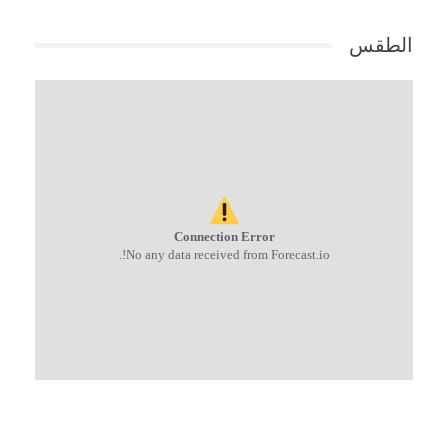
الطقس
Connection Error
No any data received from Forecast.io!.