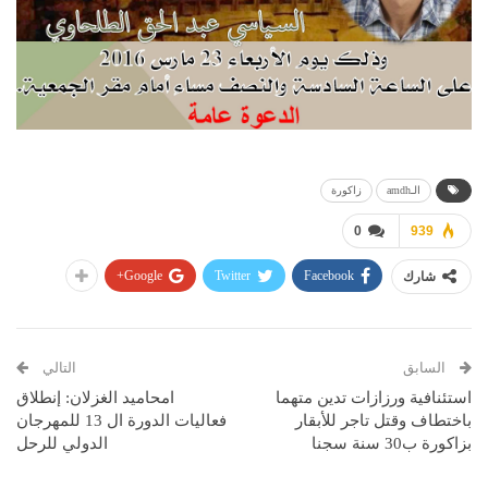
الـamdh
زاكورة
0
939
Google+
Twitter
Facebook
شارك
السابق
التالي
استئنافية ورزازات تدين متهما
امحاميد الغزلان: إنطلاق
باختطاف وقتل تاجر للأبقار
فعاليات الدورة ال 13 للمهرجان
بزاكورة ب30 سنة سجنا
الدولي للرحل