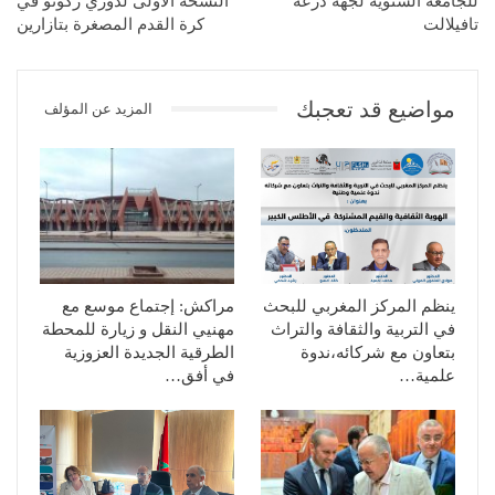
للجامعة الشتوية لجهة درعة
النسخة الأولى لدوري زكونو في
تافيلالت
كرة القدم المصغرة بتازارين
مواضيع قد تعجبك
المزيد عن المؤلف
ينظم المركز المغربي للبحث
مراكش: إجتماع موسع مع
في التربية والثقافة والتراث
مهنيي النقل و زيارة للمحطة
بتعاون مع شركائه،ندوة
الطرقية الجديدة العزوزية
علمية…
في أفق…