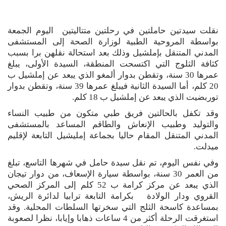
نقلت سيدتين حاملتين في رحلتين متتاليتين اليوم الجمعة
بواسطة المروحية الطبية لوزارة الصحة إلى المستشفى
المدني المتنقل بإملشيل وذلك بعد استحالة نقلهن برا بسبب
كثافة الثلوج التي اكتسحت المنطقة، السيدة الأولى، يبلغ
عمرها 30 سنة، وتقطن بدوار ألمغو الذي يبعد عن إملشيل ب
20 كلم، أما السيدة الثانية فيبلغ عمرها 39 سنة، وتقطن بدوار
توربضيت الذي يبعد عن إملشيل ب 18 كلم.
وقد تكفل بالحالتين فريق طبي متكون من طبيب النساء
والتوليد وطبيب الإنعاش والطاقم المساعد بالمستشفى
المدني المتنقل المقام حاليا بجماعة إمليشيل التابعة لإقليم
ميدلت.
وفي نفس اليوم، تم نقل سيدة حامل في شهرها التاسع، تبلغ
من العمر 30 سنة، بواسطة سيارة الإسعاف، من دوار تيجان
الذي يبعد عن مركز كرامة ب 52 كلم إلى المركز الصحي
القروي ودار الولادة بكرامة التابعة ترابيا لدائرة الريش،
بمساعدة كاسحة الثلج التي سخرتها السلطات المحلية. وقد
استغرقت الرحلة أكثر من 4 ساعات ذهابا وإيابا، نظرا لصعوبة