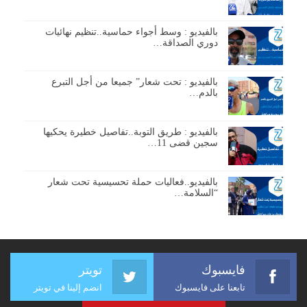
بالفيديو : وسط أجواء حماسية..تنظيم نهائيات
دوري الصداقة…
بالفيديو : تحت شعار” جميعا من أجل التبرع
بالدم…
بالفيديو : طريق التوبة..تفاصيل خطيرة يحكيها
سجين قضى 11…
بالفيديو..فعاليات حملة تحسيسية تحت شعار
“السلامة…
فايسبوك
تويتر
تابعنا على فايسبوك
انضم إلينا في تويتر