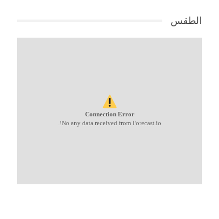
الطقس
Connection Error
No any data received from Forecast.io!.