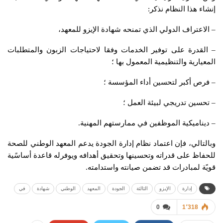
إنشاء هذا النظام نذكر:
– الاعتراف الدولي الذي تمنحه شهادة الإيزو للمعهد،
– القدرة على توفير الخدمات وفقا لاحتياجات الزبون والمتطلبات
المعيارية والتنظيمية المعمول بها ؛
– فرص أكبر لتحسين أداء المؤسسة ؛
– تحسين تدريجي لبيئة العمل ؛
– ديناميكية الموظفين في ممارستهم المهنية.
وبالتالي، فإن اعتماد نظام إدارة الجودة يدعم المعهد الوطني للصحة
للحفاظ على قدراته وتحسينها وتحقيق أهدافه ويوفرله قاعدة أساسًية
قويًة لمبادرات قد تضمن صيانته واستدامته.
إدارة
الإيزو
الثالثة
الجودة
المعهد
الوطني
شهادة
في
0
1٬318