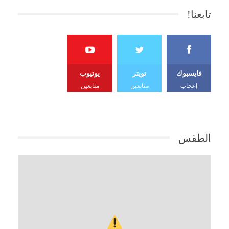
تابعنا!
فايسبوك
تويتر
يوتيوب
إعجاب
متابعين
متابعين
الطقس