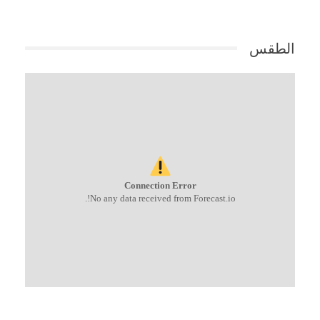
الطقس
Connection Error
No any data received from Forecast.io!.