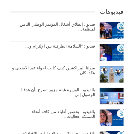
فيديوهات
فيديو : إنطلاق أشغال المؤتمر الوطني الثامن
لمنظمة…
فيديو : “السلامة الطرقية بين الإلتزام و…
سولنا المراكشين كيف كانت اجواء عيد الاضحى و
هكذا كان…
بالفيديو : الوزيرة غيثة مزور تصرح بأن هدفنا
الوصول إلى…
بالفيديو : بحضور أطباء من كافة أنحاء
المملكة..فعاليات…
بالفيديو : بعد الكثير من الإتهامات بالإختلالات و…