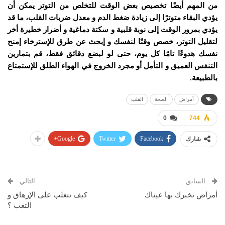
من المهم أيضًا تخصيص بعض الوقت للتخلص من التوتر يمكن أن
يؤدي البقاء متوترًا إلى زيادة ضغط الدم و معدل ضربات القلب، ما قد
يؤدي بمرور الوقت إلى نوبة قلبية و سكتة دماغية و أضرار خطيرة أخر
لتقليل التوتر، خصص وقتًا لنفسك و إبحث عن طرق للإسترخاء إمنح
نفسك هدوءًا تامًا كل يوم، حتى لو لبضع دقائق فقط، قم بتمارين
التنفس العميق و التأمل أو مجرد الخروج في الهواء الطلق للإ
ستمتاع
بالطبيعة.
أمراض
الصحة
القلب
0
744
Google+
Twitter
Facebook
شارك
السابق
التالي
أمراض تخبرك بها عيناك
كيف تتغلب على الإرهاق و
التعب ؟