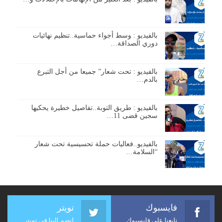
بالفيديو : وسط أجواء حماسية..تنظيم نهائيات
دوري الصداقة…
بالفيديو : تحت شعار” جميعا من أجل التبرع
بالدم…
بالفيديو : طريق التوبة..تفاصيل خطيرة يحكيها
سجين قضى 11…
بالفيديو..فعاليات حملة تحسيسية تحت شعار
“السلامة…
فايسبوك
تويتر
تابعنا على فايسبوك
انضم إلينا في تويتر