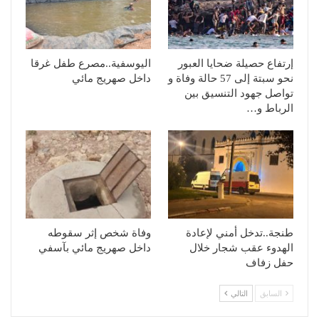
إرتفاع حصيلة ضحايا العبور
اليوسفية..مصرع طفل غرقا
نحو سبتة إلى 57 حالة وفاة و
داخل صهريج مائي
تواصل جهود التنسيق بين
الرباط و…
طنجة..تدخل أمني لإعادة
وفاة شخص إثر سقوطه
الهدوء عقب شجار خلال
داخل صهريج مائي بآسفي
حفل زفاف
السابق
التالي