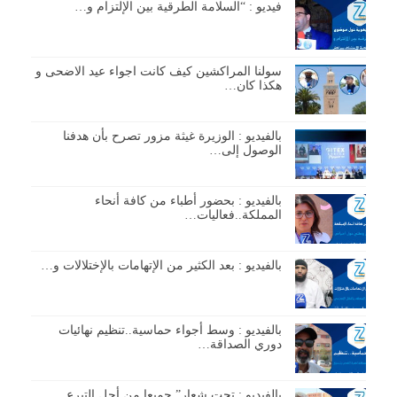
فيديو : “السلامة الطرقية بين الإلتزام و…
سولنا المراكشين كيف كانت اجواء عيد الاضحى و
هكذا كان…
بالفيديو : الوزيرة غيثة مزور تصرح بأن هدفنا
الوصول إلى…
بالفيديو : بحضور أطباء من كافة أنحاء
المملكة..فعاليات…
بالفيديو : بعد الكثير من الإتهامات بالإختلالات و…
بالفيديو : وسط أجواء حماسية..تنظيم نهائيات
دوري الصداقة…
بالفيديو : تحت شعار” جميعا من أجل التبرع