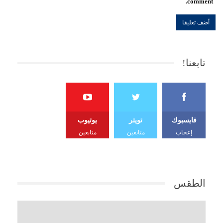
comment.
تابعنا!
فايسبوك
تويتر
يوتيوب
إعجاب
متابعين
متابعين
الطقس