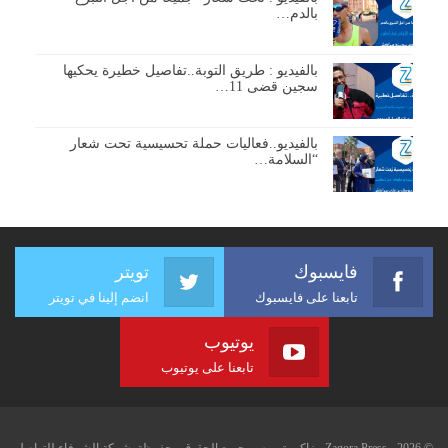
بالدم…
بالفيديو : طريق التوبة..تفاصيل خطيرة يحكيها
سجين قضى 11…
بالفيديو..فعاليات حملة تحسيسية تحت شعار
“السلامة…
فايسبوك
تويتر
تابعنا على فايسبوك
انضم إلينا في تويتر
يوتيوب
تابعنا على يوتيوب
© 2026 - Zagora Press - زاكورة بريس. جميع الحقوق محفوظة. شركة الشرفاء للتواصل