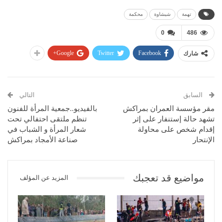
تهمة
شيشاوة
محكمة
0
486
Google+
Twitter
Facebook
شارك
السابق
التالي
مقر مؤسسة العمران بمراكش
بالفيديو..جمعية المرأة للفنون
تشهد حالة إستنفار على إثر
تنظم ملتقى احتفالي تحت
إقدام شخص على محاولة
شعار المرأة و الشباب في
الإنتحار
صناعة الأمجاد بمراكش
مواضيع قد تعجبك
المزيد عن المؤلف