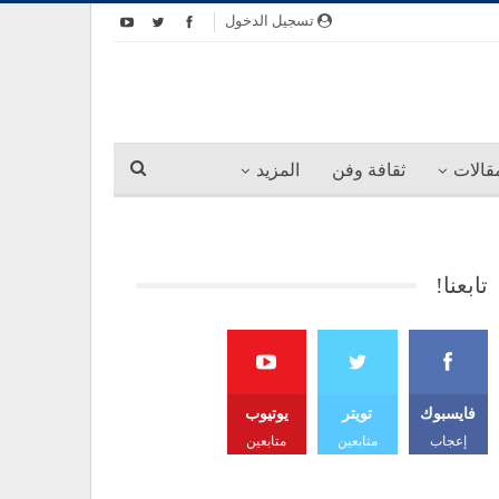
تسجيل الدخول
قالات
ثقافة وفن
المزيد
تابعنا!
فايسبوك
تويتر
يوتيوب
إعجاب
متابعين
متابعين