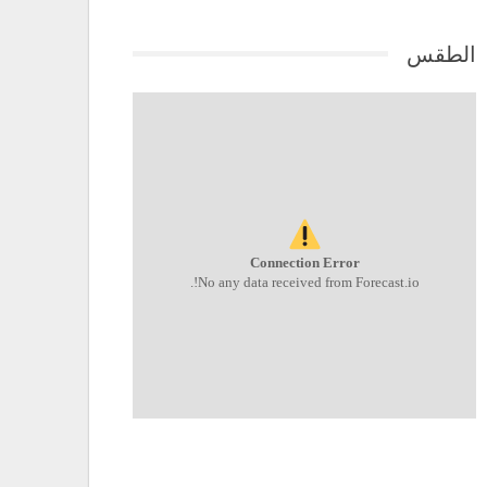
الطقس
Connection Error
No any data received from Forecast.io!.