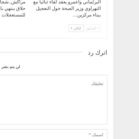
البرلماني واعمرو يعقد لقاء ثنائيا مع
مراكش..شجار 
التهراوي وزير الصحة حول التعجيل
حلاق ينتهي با
ببناء مركزين…
للمستعجلات
السابق
التالي
اترك رد
لن يتم نشر ع