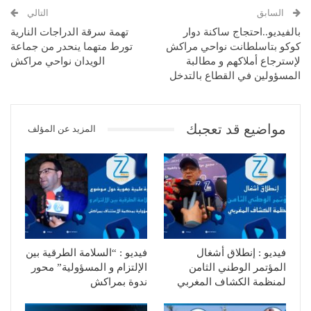
السابق
التالي
بالفيديو..احتجاج ساكنة دوار
تهمة سرقة الدراجات النارية
كوكو بتاسلطانت نواحي مراكش
تورط متهما ينحدر من جماعة
لإسترجاع أملاكهم و مطالبة
الويدان نواحي مراكش
المسؤولين في القطاع بالتدخل
مواضيع قد تعجبك
المزيد عن المؤلف
فيديو : إنطلاق أشغال
فيديو : “السلامة الطرقية بين
المؤتمر الوطني الثامن
الإلتزام و المسؤولية” محور
لمنظمة الكشاف المغربي
ندوة بمراكش