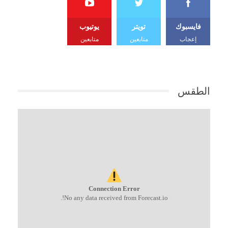
فايسبوك
تويتر
يوتيوب
إعجاب
متابعين
متابعين
الطقس
Connection Error
No any data received from Forecast.io!.