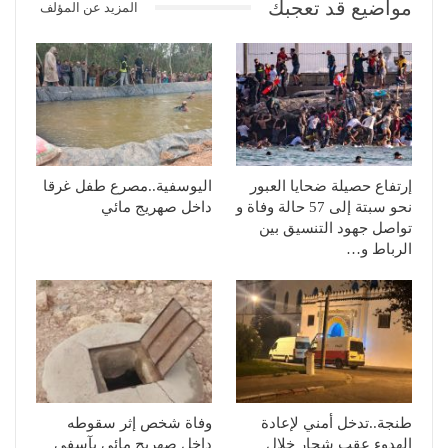
مواضيع قد تعجبك
المزيد عن المؤلف
إرتفاع حصيلة ضحايا العبور
اليوسفية..مصرع طفل غرقا
نحو سبتة إلى 57 حالة وفاة و
داخل صهريج مائي
تواصل جهود التنسيق بين
الرباط و…
طنجة..تدخل أمني لإعادة
وفاة شخص إثر سقوطه
الهدوء عقب شجار خلال
داخل صهريج مائي بآسفي