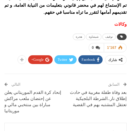
تم الإستماع لهم في محضر قانوني بتعليمات من النيابة العامة، و تم
تقديمهم أمامها لتقرر ما تراه مناسبا في حقهم.
وكالات
توقيف
شيشاوة
هجرة
0
1٬167
Google+
Twitter
Facebook
شارك
السابق
التالي
بعد وفاة طفلة مغربية في حادث
إتحاد كرة القدم الموريتاني يعلن
إطلاق نار..الشرطة البلجيكية
عن إحتضان ملعب مراكش
تعتقل المشتبه بهم في القضية
مباراة بين منتخبي مالي و
موريتانيا