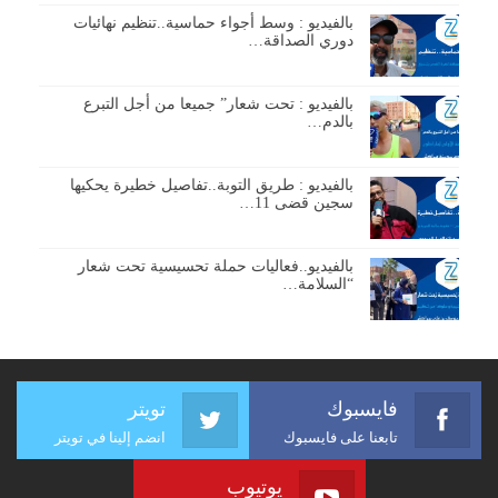
بالفيديو : وسط أجواء حماسية..تنظيم نهائيات
دوري الصداقة…
بالفيديو : تحت شعار” جميعا من أجل التبرع
بالدم…
بالفيديو : طريق التوبة..تفاصيل خطيرة يحكيها
سجين قضى 11…
بالفيديو..فعاليات حملة تحسيسية تحت شعار
“السلامة…
فايسبوك
تويتر
تابعنا على فايسبوك
انضم إلينا في تويتر
يوتيوب