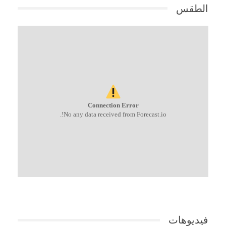
الطقس
Connection Error
No any data received from Forecast.io!.
فيديوهات