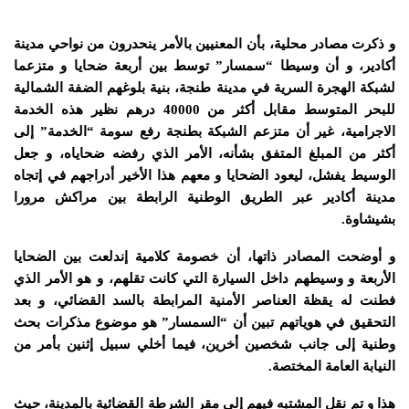
و ذكرت مصادر محلية، بأن المعنيين بالأمر ينحدرون من نواحي مدينة
أكادير، و أن وسيطا “سمسار” توسط بين أربعة ضحايا و متزعما
لشبكة الهجرة السرية في مدينة طنجة، بنية بلوغهم الضفة الشمالية
للبحر المتوسط مقابل أكثر من 40000 درهم نظير هذه الخدمة
الاجرامية، غير أن متزعم الشبكة بطنجة رفع سومة “الخدمة” إلى
أكثر من المبلغ المتفق بشأنه، الأمر الذي رفضه ضحاياه، و جعل
الوسيط يفشل، ليعود الضحايا و معهم هذا الأخير أدراجهم في إتجاه
مدينة أكادير عبر الطريق الوطنية الرابطة بين مراكش مرورا
بشيشاوة.
و أوضحت المصادر ذاتها، أن خصومة كلامية إندلعت بين الضحايا
الأربعة و وسيطهم داخل السيارة التي كانت تقلهم، و هو الأمر الذي
فطنت له يقظة العناصر الأمنية المرابطة بالسد القضائي، و بعد
التحقيق في هوياتهم تبين أن “السمسار” هو موضوع مذكرات بحث
وطنية إلى جانب شخصين أخرين، فيما أخلي سبيل إثنين بأمر من
النيابة العامة المختصة.
هذا و تم نقل المشتبه فيهم إلى مقر الشرطة القضائية بالمدينة، حيث