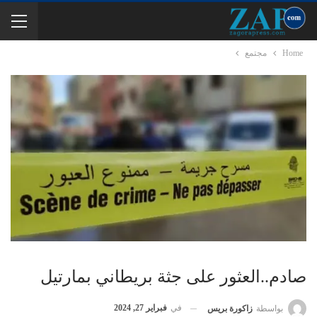
Home
مجتمع
صادم..العثور على جثة بريطاني بمارتيل
في
فبراير 27, 2024
بواسطة
زاكورة بريس