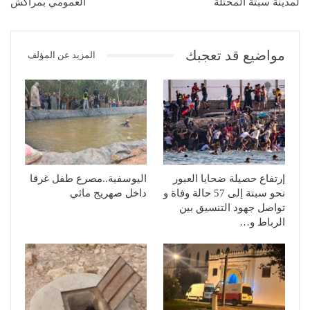
لمدينة سبتة المحتلة
العمومي بمراكش
مواضيع قد تعجبك
المزيد عن المؤلف
إرتفاع حصيلة ضحايا العبور
اليوسفية..مصرع طفل غرقا
نحو سبتة إلى 57 حالة وفاة و
داخل صهريج مائي
تواصل جهود التنسيق بين
الرباط و…