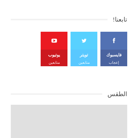
تابعنا!
فايسبوك
تويتر
يوتيوب
إعجاب
متابعين
متابعين
الطقس