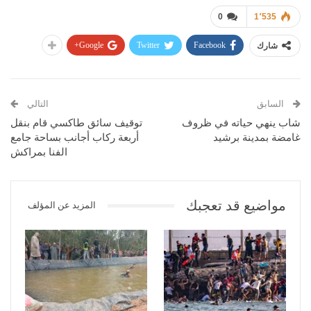
0
1٬535
Google+
Twitter
Facebook
شارك
السابق
التالي
شاب ينهي حياته في ظروف
توقيف سائق طاكسي قام بنقل
غامضة بمدينة برشيد
أربعة ركاب أجانب بساحة جامع
الفنا بمراكش
مواضيع قد تعجبك
المزيد عن المؤلف