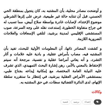
و أوضحت مصادر محلية، بأن المشتبه به، كان يتجول بمنطقة الحي
الحسني، قبل أن تنتابه حالة غير طبيعية، عرض على إثرها الشرطي
موضوع الإعتداء، لإصابات غادرة بواسطة سلاح أبيض، مما تسبب له
في جراح متفاوتة الخطورة، إستدعت نقله على وجه السرعة، صوب
المستشفى الإقليمي لمدينة برشيد، لتلقي الإسعافات والعلاجات
الضرورية اللازمة.
و كشفت المصادر ذاتها، أن المعلومات الأولية للبحث، تفيد بأن
المشتبه فيه، مصاب بأمراض عقلية، و بادية عليه علامات و آثار
التشرد، و أنه يعاني أمراضا عقلية و نفسية، مرجحة أنه سيتم
الإحتفاظ بالمعني بالأمر، رهن إشارة البحث التمهيدي، الذي تشرف
عليه النيابة العامة المختصة، مع إمكانية إيداعه بجناح طبي،
بمستشفى الأمراض العقلية ببرشيد، في إنتظار ما ستقرره سلطة
الإتهام، لدى الدائرة القضائية سطات، في حق المشتبه به.
وكالات
إعتداء
برشيد
قضية