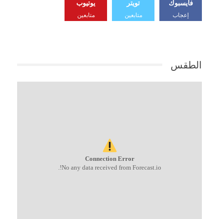
فايسبوك
تويتر
يوتيوب
إعجاب
متابعين
متابعين
الطقس
Connection Error
No any data received from Forecast.io!.