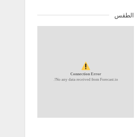
الطقس
Connection Error
No any data received from Forecast.io!.