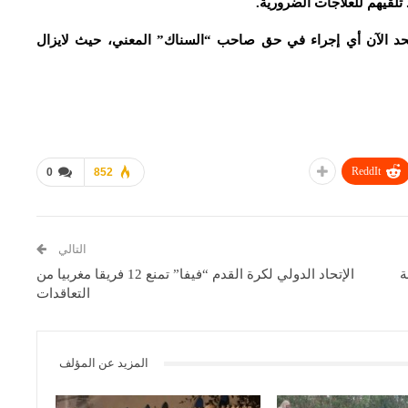
تلقيهم للعلاجات الضرورية.
 لحد الآن أي إجراء في حق صاحب “السناك” المعني، حيث لايزال
ReddIt
0
852
التالي
ة
الإتحاد الدولي لكرة القدم “فيفا” تمنع 12 فريقا مغربيا من
التعاقدات
المزيد عن المؤلف