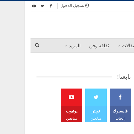
تسجيل الدخول
قالات
ثقافة وفن
المزيد
تابعنا!
فايسبوك
تويتر
يوتيوب
إعجاب
متابعين
متابعين