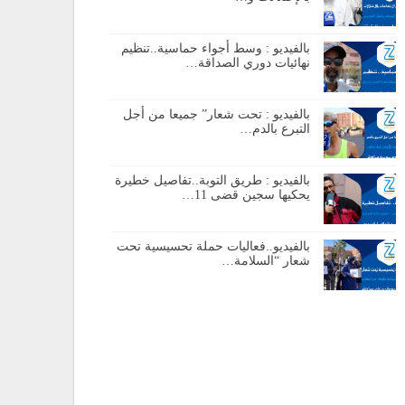
بالفيديو : وسط أجواء حماسية..تنظيم
نهائيات دوري الصداقة…
بالفيديو : تحت شعار” جميعا من أجل
التبرع بالدم…
بالفيديو : طريق التوبة..تفاصيل خطيرة
يحكيها سجين قضى 11…
بالفيديو..فعاليات حملة تحسيسية تحت
شعار “السلامة…