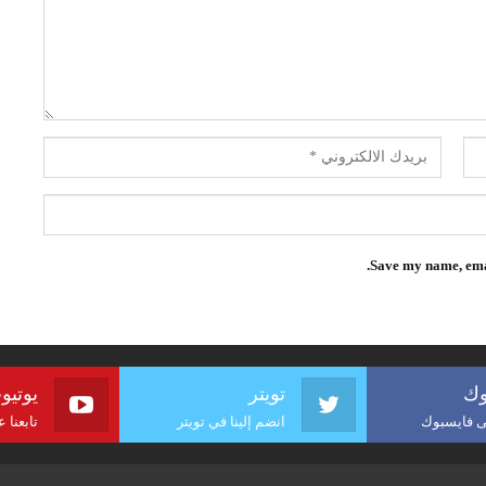
Save my name, emai
وك
تويتر
يوتيو
لى فايسبوك
انضم إلينا في تويتر
تابعنا 