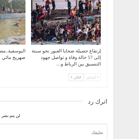
إرتفاع حصيلة ضحايا العبور نحو سبتة
اليوسفية..مص
إلى 57 حالة وفاة و تواصل جهود
صهريج مائي
التنسيق بين الرباط و…
السابق
التالي
اترك رد
لن يتم نشر ع