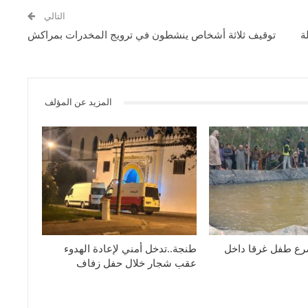
التالي
ة
توقيف ثلاثة أشخاص ينشطون في ترويج المخدرات بمراكش
المزيد عن المؤلف
رع طفل غرقا داخل
طنجة..تدخل أمني لإعادة الهدوء
عقب شجار خلال حفل زفاف