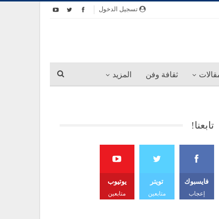
تسجيل الدخول
قالات
ثقافة وفن
المزيد
تابعنا!
فايسبوك
تويتر
يوتيوب
إعجاب
متابعين
متابعين