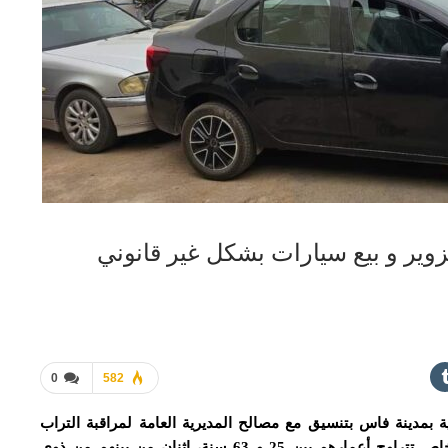
وير و بيع سيارات بشكل غير قانوني
0
582
 بمدينة فاس بتنسيق مع مصالح المديرية العامة لمراقبة التراب
الوطني، أمس الإثنين 20 ماي 2024، من توقيف 6 أشخاص تتراوح أعمارهم بين 25 و 63 سنة، إثنان من بينهم من ذوي