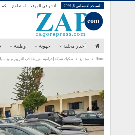
السبت, أغسطس 8, 2026
أنشر في الموقع
استطلاع
لكم ا
أخبار محلية
جهوية
وطنية
ت
Home
مجتمع
تفكيك شبكة إجرامية متورطة في التزوير و بيع سي