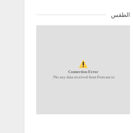
الطقس
Connection Error
No any data received from Forecast.io!.