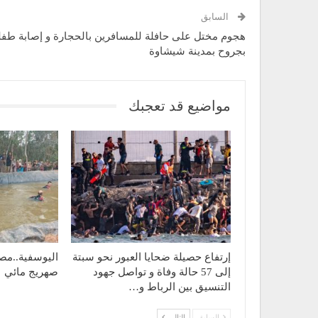
السابق
هجوم مختل على حافلة للمسافرين بالحجارة و إصابة طفل
بجروح بمدينة شيشاوة
مواضيع قد تعجبك
إرتفاع حصيلة ضحايا العبور نحو سبتة
اليوسفية..مص
إلى 57 حالة وفاة و تواصل جهود
صهريج مائي
التنسيق بين الرباط و…
السابق
التالي