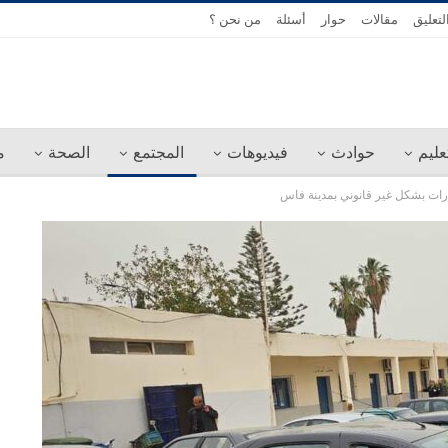
لتعليق
مقالات
حوار
أسئلة
من نحن ؟
عليم
حوادث
فيديوهات
المجتمع
الصحة
م
ارات بشكل غير قانوني بمدينة فاس