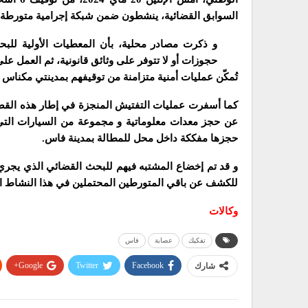
السوابق القضائية، ينشطون ضمن شبكة إجرامية متورطة في
و ذكرت مصادر محلية، بأن المعطيات الأولية لل
حجوزات أو لا تتوفر على وثائق قانونية، ثم العمل على
تُمكّن عمليات أمنية متزامنة من توقيفهم بمدينتي مكناس 
كما أسفرت عمليات التفتيش المنجزة في إطار هذه القضي
عن حجز معدات معلوماتية و مجموعة من السيارات التي ي
حجزها مفككة داخل محل للمطالة بمدينة فاس.
و قد تم إخضاع المشتبه فيهم للبحث القضائي الذي يجري ت
للكشف عن باقي المتورطين المحتملين في هذا النشاط ال
وكالات
تفكيك
عصابة
فاس
Google+
Twitter
Facebook
شارك