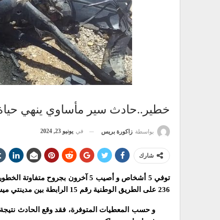
خطير..حادث سير مأساوي ينهي حياة 5 أشخاص ببولما
في
يونيو 23, 2024
بواسطة
زاكورة بريس
شارك
توفي 5 أشخاص و أصيب 5 آخرون بجروح 
236 على الطريق الوطنية رقم 15 الرابطة بين مدينتي ميسور و أوطاط الحاج بإقليم بولمان.
و حسب المعطيات المتوفرة، فقد وقع الحادث نتيجة إ