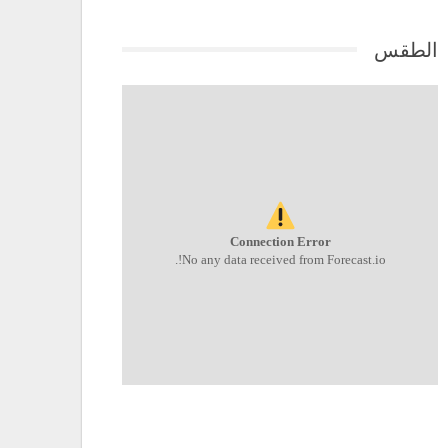
الطقس
Connection Error
No any data received from Forecast.io!.