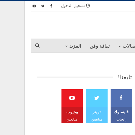
تسجيل الدخول
قالات
ثقافة وفن
المزيد
تابعنا!
فايسبوك
تويتر
يوتيوب
إعجاب
متابعين
متابعين