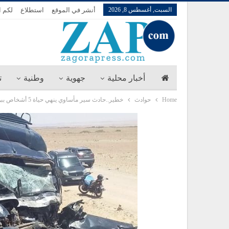
السبت, أغسطس 8, 2026
أنشر في الموقع
استطلاع
لكم ا
أخبار محلية
جهوية
وطنية
ت
Home
حوادث
خطير..حادث سير مأساوي ينهي حياة 5 أشخاص ببولمان