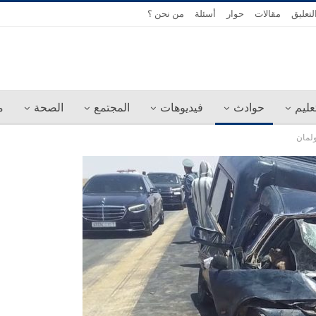
لتعليق
مقالات
حوار
أسئلة
من نحن ؟
عليم
حوادث
فيديوهات
المجتمع
الصحة
م