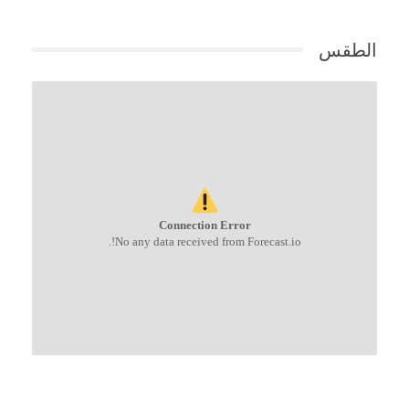
الطقس
Connection Error
No any data received from Forecast.io!.