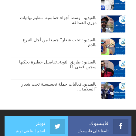
بالفيديو : وسط أجواء حماسية..تنظيم نهائيات
دوري الصداقة…
بالفيديو : تحت شعار” جميعا من أجل التبرع
بالدم…
بالفيديو : طريق التوبة..تفاصيل خطيرة يحكيها
سجين قضى 11…
بالفيديو..فعاليات حملة تحسيسية تحت شعار
“السلامة…
فايسبوك
تويتر
تابعنا على فايسبوك
انضم إلينا في تويتر