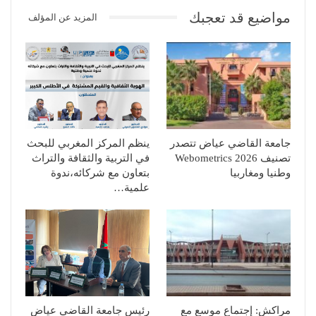
مواضيع قد تعجبك
المزيد عن المؤلف
جامعة القاضي عياض تتصدر
ينظم المركز المغربي للبحث
تصنيف Webometrics 2026
في التربية والثقافة والتراث
وطنيا ومغاربيا
بتعاون مع شركائه،ندوة
علمية…
مراكش: إجتماع موسع مع
رئيس جامعة القاضي عياض