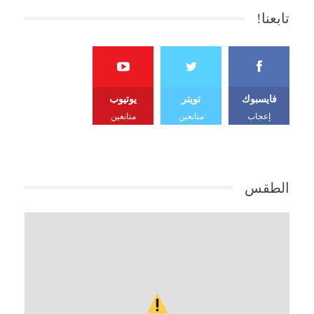
تابعنا!
فايسبوك
تويتر
يوتيوب
إعجاب
متابعين
متابعين
الطقس