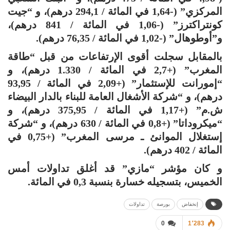
المركزي” (-1,64 في المائة / 294,1 درهم)، و “جيت
كونتراكترز” (-1,06 في المائة / 841 درهم)،
و”أوطوهال” (-1,02 في المائة / 76,35 درهم).
بالمقابل سجلت أقوى الإرتفاعات من قبل “طاقة
المغرب” (+2,7 في المائة / 1.330 درهم)، و
“إمورانت للإستثمار” (+2,09 في المائة / 93,95
درهم)، و “شركة الأشغال العامة للبناء بالدار البيضاء
ش.م” (+1,17 في المائة / 375,95 درهم)، و
“ميكروداتا” (+0,8 في المائة / 630 درهم)، و “شركة
إستغلال الموانئ ـ مرسى المغرب” (+0,75 في
المائة / 402 درهم).
و كان مؤشر “مازي” قد أغلق تداولات أمس
الخميس، بتسجيله خسارة بنسبة 0,3 في المائة.
إنخفاض
بورصة
تداولات
0
1٬283