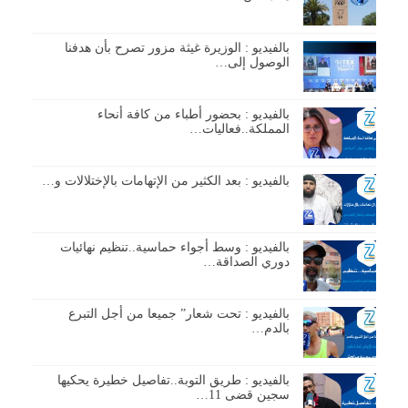
بالفيديو : الوزيرة غيثة مزور تصرح بأن هدفنا
الوصول إلى…
بالفيديو : بحضور أطباء من كافة أنحاء
المملكة..فعاليات…
بالفيديو : بعد الكثير من الإتهامات بالإختلالات و…
بالفيديو : وسط أجواء حماسية..تنظيم نهائيات
دوري الصداقة…
بالفيديو : تحت شعار” جميعا من أجل التبرع
بالدم…
بالفيديو : طريق التوبة..تفاصيل خطيرة يحكيها
سجين قضى 11…