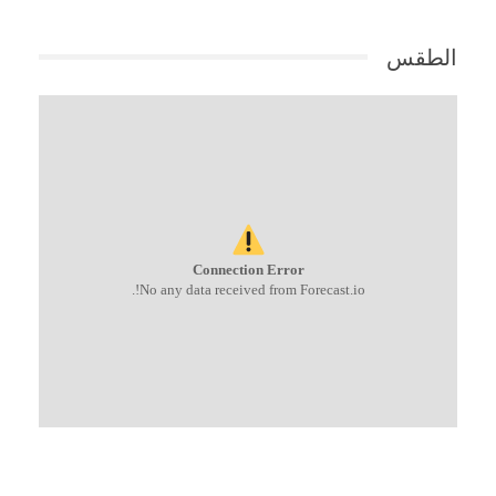
الطقس
Connection Error
No any data received from Forecast.io!.