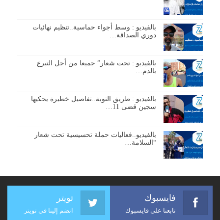
بالفيديو : وسط أجواء حماسية..تنظيم نهائيات
دوري الصداقة…
بالفيديو : تحت شعار” جميعا من أجل التبرع
بالدم…
بالفيديو : طريق التوبة..تفاصيل خطيرة يحكيها
سجين قضى 11…
بالفيديو..فعاليات حملة تحسيسية تحت شعار
“السلامة…
فايسبوك
تويتر
تابعنا على فايسبوك
انضم إلينا في تويتر