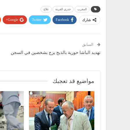
المغرب
جدري القردة
علاج
Google+
Twitter
Facebook
شارك
السابق
تهديد الباشا حورية بالذبح يزج بشخصين في السجن
مواضيع قد تعجبك