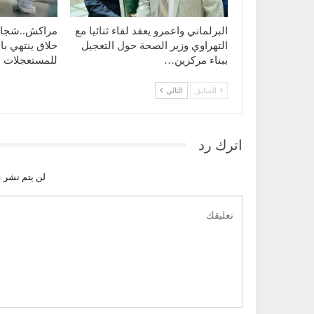
البرلماني واعمرو يعقد لقاء ثنائيا مع
مراكش..شجار 
التهراوي وزير الصحة حول التعجيل
حلاق ينتهي با
ببناء مركزين…
للمستعجلات
السابق
التالي
اترك رد
لن يتم نشر ع