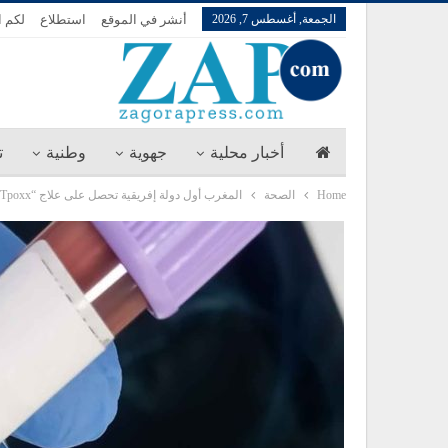
الجمعة, أغسطس 7, 2026
أنشر في الموقع
استطلاع
لكم ا
أخبار محلية
جهوية
وطنية
ت
Home
الصحة
المغرب أول دولة إفريقية تحصل على علاج “Tpoxx” لمواجهة جدري القردة