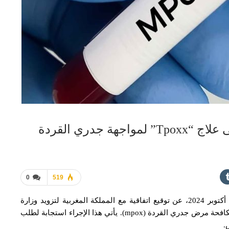
 جدري القردة
0
519
أعلنت شركة “سيغا تكنولوجيز” (SIGA.O) يوم الثلاثاء 8 أكتوبر 2024، عن توقيع اتفاقية مع المملكة المغربية لتزويد وزارة
الصحة والحماية الاجتماعية بعلاج “Tpoxx”، المخصص لمكافحة مرض جدري القردة (mpox). يأتي هذا الإجراء استجابة لطلب
.