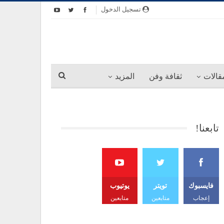
تسجيل الدخول
قالات
ثقافة وفن
المزيد
تابعنا!
فايسبوك
تويتر
يوتيوب
إعجاب
متابعين
متابعين