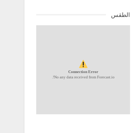
الطقس
Connection Error
No any data received from Forecast.io!.