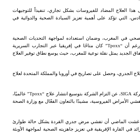
ذا العلاج المضاد للفيروسات بشكل تجاري، تنفيذاً للتوجيهات
دس، التي تؤكد على أهمية تعزيز السيادة الصحية والدوائية في
 الصحي في المغرب، وضمان استعداده لمواجهة التحديات الصحية
المستقبلية وتأمين احتياجاته من العلاجات الضرورية. ورغم أن “Tpoxx” كان متاحًا في إفريقيا عبر التجارب السريرية
تفاق الجديد يمثل نقلة نوعية للمغرب، حيث يوسع نطاق توفير العلاج
لمتحدة وكندا لعلاج الجدري، وحصل على تصاريح في أوروبا والمملكة المتحدة لعلاج
وعبر فيكتور جوميز، نائب الرئيس للأسواق الدولية في شركة SIGA، عن التزام الشركة بتوسيع انتشار علاج “Tpoxx” عالميًا،
شي الأمراض الفيروسية، مشيدًا بالتعاون الفعّال مع وزارة الصحة
ة في غشت الماضي أن تفشي مرض جدري القردة يشكل حالة طوارئ
د في القارة الإفريقية في تعزيز جاهزيته الصحية لمواجهة الأوبئة