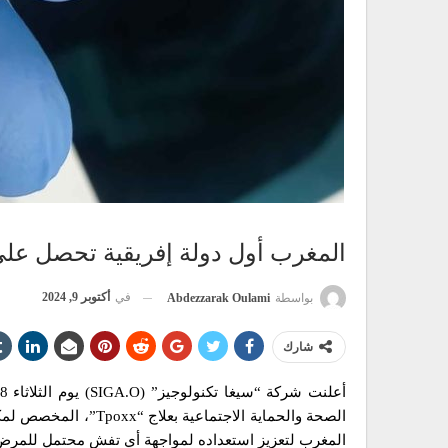
المغرب أول دولة إفريقية تحصل على علاج “Tpoxx” لمواجهة
في
أكتوبر 9, 2024
بواسطة
Abdezzarak Oulami
شارك
المغرب لتعزيز استعداده لمواجهة أي تفشٍ محتمل للمرض