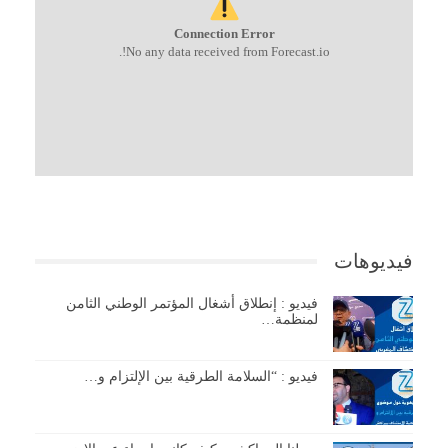
Connection Error
No any data received from Forecast.io!.
فيديوهات
فيديو : إنطلاق أشغال المؤتمر الوطني الثامن
لمنظمة…
فيديو : “السلامة الطرقية بين الإلتزام و…