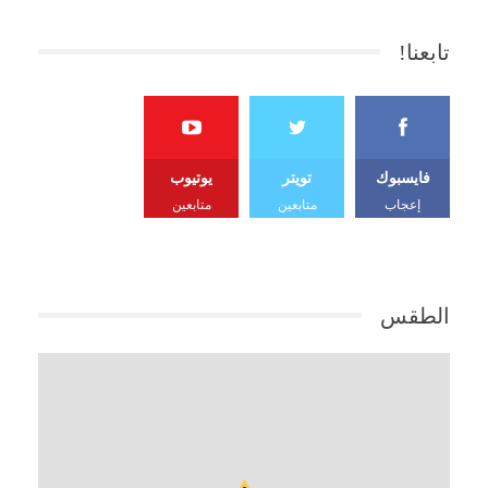
تابعنا!
فايسبوك
تويتر
يوتيوب
إعجاب
متابعين
متابعين
الطقس