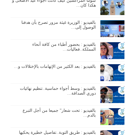
سولنا المراكشين كيف كانت اجواء عيد الاضحى و
هكذا كان…
بالفيديو : الوزيرة غيثة مزور تصرح بأن هدفنا
الوصول إلى…
بالفيديو : بحضور أطباء من كافة أنحاء
المملكة..فعاليات…
بالفيديو : بعد الكثير من الإتهامات بالإختلالات و…
بالفيديو : وسط أجواء حماسية..تنظيم نهائيات
دوري الصداقة…
بالفيديو : تحت شعار” جميعا من أجل التبرع
بالدم…
بالفيديو : طريق التوبة..تفاصيل خطيرة يحكيها