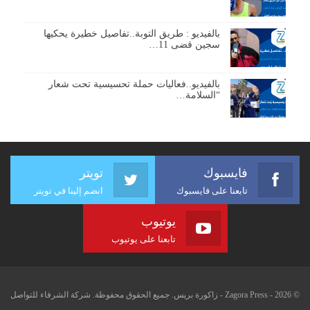
بالفيديو : طريق التوبة..تفاصيل خطيرة يحكيها
سجين قضى 11…
بالفيديو..فعاليات حملة تحسيسية تحت شعار
“السلامة…
فايسبوك
تويتر
تابعنا على فايسبوك
انضم إلينا في تويتر
يوتيوب
تابعنا على يوتيوب
© 2026 - Zagora Press - زاكورة بريس. جميع الحقوق محفوظة. شركة الشرفاء للتواصل