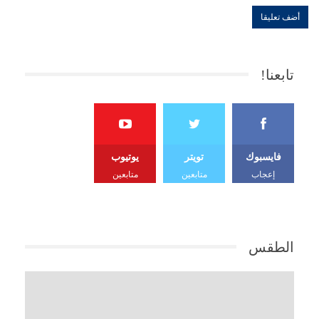
تابعنا!
فايسبوك
تويتر
يوتيوب
إعجاب
متابعين
متابعين
الطقس