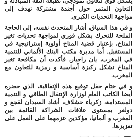
يشكل قوي لتعاون نموذجي، تطبعه الثقة المتبادلة و
التعاون المثمر حول أجندة مشتركة تهدف إلى
مواجهة التحديات الكبرى.
و في هذا السياق، أشار المتحدث نفسه، إلى الحاجة
الملحة للتحرك بشكل فوري لمواجهة تحديات تغير
المناخ، بإعتبار قضية المناخ أولوية إستراتيجية في
المستقبل. أما مديرة مكتب البنك الألماني للتنمية
في المغرب، يان راجبار، فأكدت أن مكافحة تغير
المناخ تشكل ركيزة أساسية و رمزية للتعاون مع
المغرب.
و في ختام حفل توقيع هذه الإتفاقية، الذي حضره
أيضا الكاتب العام لوزارة الإنتقال الطاقي و التنمية
المستدامة، زكرياء حشلاف، أشاد السيدان لقجع و
دولغر بمستوى علاقات الشراكة القائمة بين
المغرب و ألمانيا، مؤكدين عزمهما على العمل على
تعزيزها.