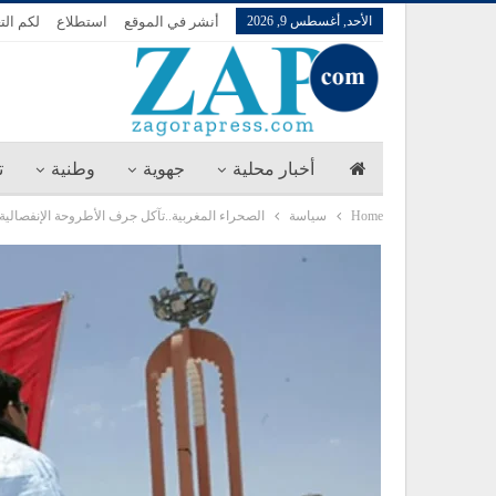
الأحد, أغسطس 9, 2026
أنشر في الموقع
استطلاع
لكم الت
أخبار محلية
جهوية
وطنية
ت
Home
سياسة
الصحراء المغربية..تآكل جرف الأطروحة الإنفصالية بأ