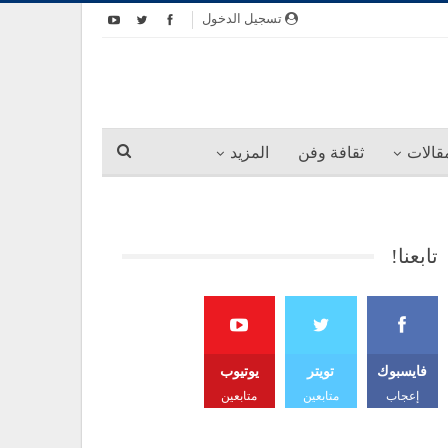
تسجيل الدخول
قالات
ثقافة وفن
المزيد
تابعنا!
فايسبوك
تويتر
يوتيوب
إعجاب
متابعين
متابعين