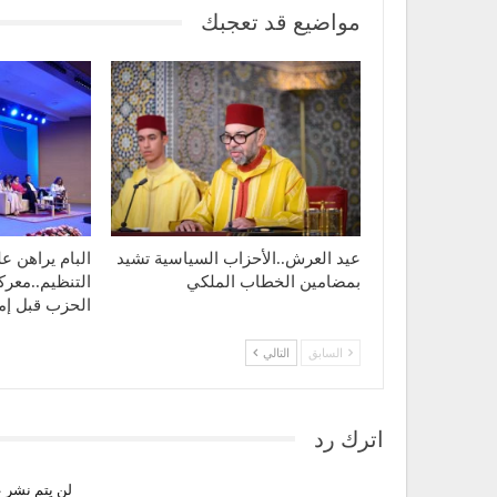
مواضيع قد تعجبك
عيد العرش..الأحزاب السياسية تشيد
البام يراهن ع
بمضامين الخطاب الملكي
التنظيم..معر
الحزب قبل إم
السابق
التالي
اترك رد
لن يتم نشر ع