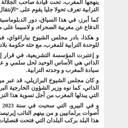
ينهجها المغرب، تحت قيادة صاحب الجلالة
الترابية تعرف تحولا جليا يقوم على “الإنتقا
كما أبرز، في هذا السياق، دور الدبلوماسي
الدفاع عن مغربية الصحراء، و لاسيما على مس
و هكذا، بادر مجلس الشيوخ بباراغواي، ف
للوحدة الترابية للمغرب، مع حثه حكومة بل
و إعتبرت المؤسسة التشريعية، في قرار إع
الذاتي هي الأساس الوحيد لحل سلمي و عاد
سيادة المغرب و وحدته الترابية.
و كان مجلس الشيوخ البرازيلي، قد عبر من
الذاتي، كما نوه وزير الشؤون الخارجية الب
التي يبذلها المغرب من أجل تسوية هذا النزا
و 
أصوات برلمانيين و من بينهم النائب إيرنيس
هذا البلد بركب البلدان التي فتحت قنصليات ل