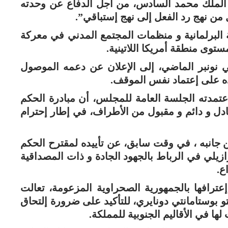
 الملك محمد السادس، من أجل الدفاع عن وحدته
ل من نهج رد الفعل إلى نهج إستباقي”.
ة البرلمانية و منظمات المجتمع المدني في معركة
توى منطقة أمريكا اللاتينية.
ي نونبر الماضي، إلى الإعلان عن دعمه الموصول
اده على إعتماد نفس الموقف.
تمدته الجلسة العامة للمجلس، أن مبادرة الحكم
ل و دائم و مقبول من الأطراف، في إطار إحترام
 جانبه ، في وقت سابق، عن تأييده لمقترح الحكم
رازيلي في الرباط بالجهود الجادة و ذات المصداقية
ع.
في البيرو، التي سحبت في سنة 2023 إعترافها بالجمهورية الصحراوية المزعومة، تعالت
تو بوستامانتي دونايري، للتأكيد على ضرورة إلتحاق
ها في الأقاليم الجنوبية للمملكة.