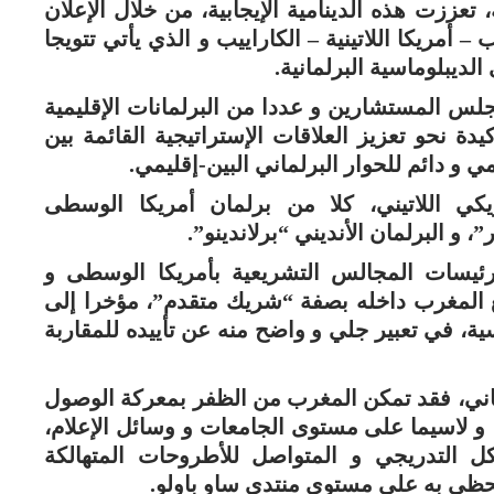
 تعززت هذه الدينامية الإيجابية، من خلال الإعلان
 أمريكا اللاتينية – الكاراييب و الذي يأتي تتويجا
ديبلوماسية البرلمانية.
س المستشارين و عددا من البرلمانات الإقليمية
أكيدة نحو تعزيز العلاقات الإستراتيجية القائمة بين
 دائم للحوار البرلماني البين-إقليمي.
كي اللاتيني، كلا من برلمان أمريكا الوسطى
 و البرلمان الأنديني “برلاندينو”.
ئيسات المجالس التشريعية بأمريكا الوسطى و
ع المغرب داخله بصفة “شريك متقدم”، مؤخرا إلى
سية، في تعبير جلي و واضح منه عن تأييده للمقاربة
ماني، فقد تمكن المغرب من الظفر بمعركة الوصول
ه، و لاسيما على مستوى الجامعات و وسائل الإعلام،
 التدريجي و المتواصل للأطروحات المتهالكة
 تحظى به على مستوى منتدى ساو باولو.