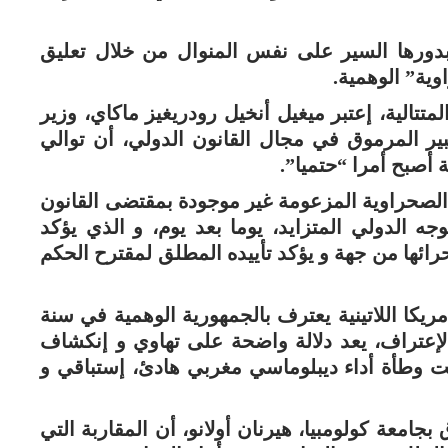
بدورها السير على نفس المنوال من خلال تعليق
وية” الوهمية.
تالية، إعتبر ميغيل أنخيل رودريغيز ماكاي، وزير
بير المرموق في مجال القانون الدولي، أن توالي
أصبح أمرا “حتميا”.
الصحراوية المزعومة غير موجودة بمقتضى القانون
جه الدولي المتزايد، يوما بعد يوم، و الذي يؤكد
ائها من جهة و يؤكد تأييده المطلق لمقترح الحكم
مريكا اللاتينية يعترف بالجمهورية الوهمية في سنة
ا الإعتراف، يعد دلالة واضحة على تهاوي و إنكشاف
 وطأة أداء ديبلوماسي مغربي هادئ، إستباقي و
جامعة كولومبيا، هيرنان أولانو، أن المقاربة التي