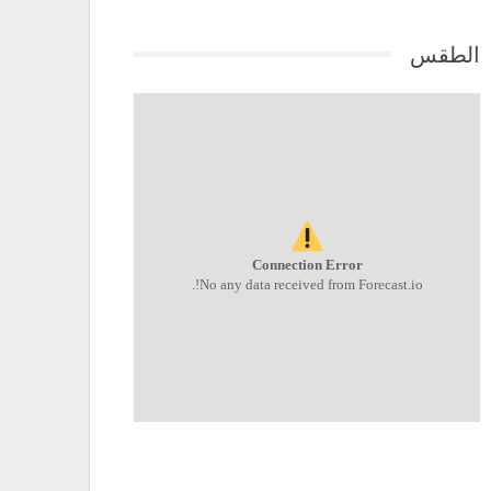
الطقس
Connection Error
No any data received from Forecast.io!.