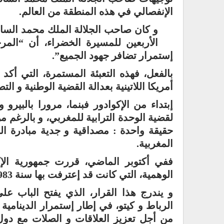
الإنفصالي في هذه المنطقة من العالم.
و كان صاحب الجلالة الملك محمد الساد
الأربعين للمسيرة الخضراء، أن “المرح
إستمرار تضافر جهود الجميع”.
بالفعل، فهذه التعبئة المستمرة، التي أكد
أمريكا اللاتينية بعدالة القضية الوطنية و ا
إبتداء من الإكوادور فبنما، مرورا بالبيرو
لقضية الوحدة الترابية للمغربي، و بالرغم م
حقيقة واحدة : مصداقية و جدية مبادرة ال
المغربية.
ففي أكتوبر الماضي، قررت جمهورية الإكو
الوهمية، التي كانت قد إعترفت بها سنة 1983، مع فتح ما يسمى بـ”سفارة” سنة 2009.
و يندرج هذا القرار، الذي يفتح الباب ع
الرباط و كيتو، في إطار إستمرار الدينامي
من أجل تعزيز العلاقات و الصلات مع دول 