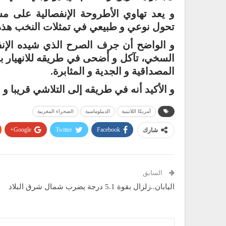
و يعد تهاوي الأطروحة الإنفصالية على مس
تحول نوعي و طبيعي في تمثلات النخب هذه 
و الواضح أن جرف الصرح الذي شيده الإنفصا
السخي، تآكل و أضحى في طريقه للانهيار ب
المصداقية و الجدية و المثابرة.
و الأكيد أنه في طريقه إلى التلاشي قريبا و
أمريكا اللاتينية
الديبلوماسية
الصحراء المغربية
Google+
Twitter
Facebook
شارك
السابق
اليابان..زلزال بقوة 5.1 درجة يضرب شمال شرق البلاد