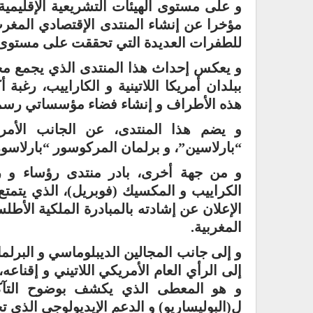
و على مستوى الهيئات التشريعية الإقليمية،
مؤخرا عن إنشاء المنتدى الإقتصادي المغرب –
للطفرات العديدة التي تحققت على مستوى ال
و يعكس إحداث هذا المنتدى الذي يجمع مجل
ببلدان أمريكا اللاتينية و الكاراييب، رغبة 
هذه الأطراف و إنشاء فضاء مؤسساتي رسمي و
و يضم هذا المنتدى، عن الجانب الأمري
“بارلاسين”، و برلمان المركوسور “بارلاسور”،
و من جهة أخرى، بادر منتدى رؤساء و ر
الكراييب و المكسيك (فوبريل)، الذي يتمت
الإعلان عن إشادته بالمبادرة الملكية الأطل
المغربية.
و إلى جانب المجالين الديبلوماسي و البرل
إلى الرأي العام الأمريكي اللاتيني و إقناع
و هو المعطى الذي يكشف بوضوح التآكل
ل(البوليساريو) و الدعم الإيديولوجي الذي