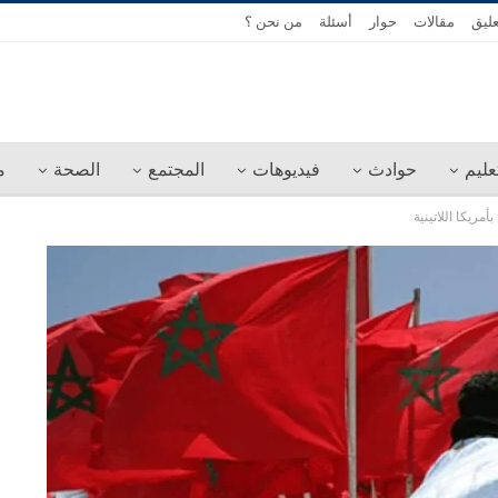
عليق
مقالات
حوار
أسئلة
من نحن ؟
عليم
حوادث
فيديوهات
المجتمع
الصحة
م
مريكا اللاتينية