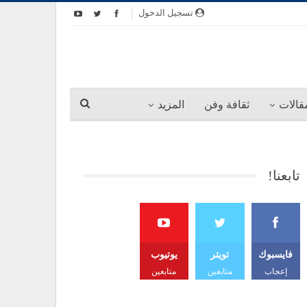
تسجيل الدخول
قالات
ثقافة وفن
المزيد
تابعنا!
فايسبوك
تويتر
يوتيوب
إعجاب
متابعين
متابعين