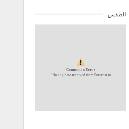
الطقس
Connection Error
No any data received from Forecast.io!.