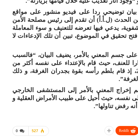
جود آثار تعذيب عليه خلال قيامها بزيارته”.
يان توضيحي ردا على فيديو منشور على مواقع
ن الحدث (ل.أ.أ) أن تقدم إلى رئيس مصلحة الأمن
الجاري بشكاية شفوية، يدعي فيها تعرضه للتعنيف و سوء المعاملة
ح تحقيق في الموضوع، تبين أن تلك الإدعاءات لا
لى جسم المعني بالأمر، يضيف البيان، “فالسبب
را للعنف، حيث قام بالإعتداء على نفسه أكثر من
سبع مرات كان آخرها بتاريخ 18 يناير 2025، إذ قام بلطم رأسه بقوة بجدران الغرفة، و ذلك
غرفة”.
م إخراج المعني بالأمر إلى المستشفى الخارجي
مه بالإعتداء على نفسه، حيث أحيل على طبيب الأمراض العقلية و
أنه رفض تناولها”.
ReddIt
0
527