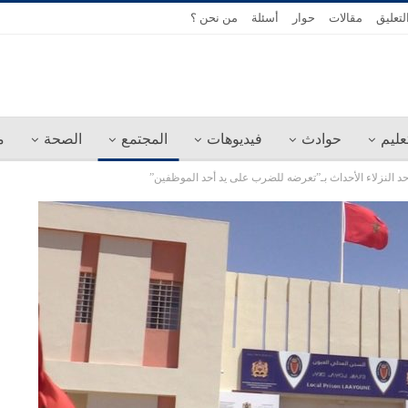
لتعليق
مقالات
حوار
أسئلة
من نحن ؟
عليم
حوادث
فيديوهات
المجتمع
الصحة
م
حد النزلاء الأحداث بـ”تعرضه للضرب على يد أحد الموظفين”