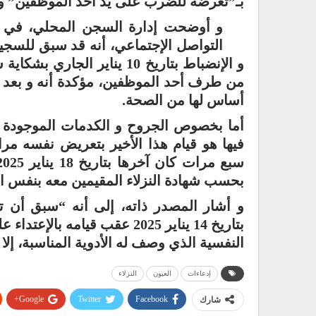
بـ”تعرضه للضرب على يد أحد الموظفين” و “و
و أوضحت إدارة السجن المحلي، في ب
التواصل الإجتماعي، أنه قد سبق للسجي
و الإنضباط بتاريخ 10 يناير 
من طرف أحد الموظفين، مؤكدة أنه و بعد فت
أساس لها من الصحة.
أما بخصوص الجروح و الكدمات الموجودة ع
فيها هو قيام هذا الأخير بتعريض نفسه مرا
بحسب شهادة النزلاء المقيمين معه بنفس ال
و أشار المصدر ذاته، إلى أنه “سبق أن ت
بتاريخ 14 يناير 2025 عقب قيا
النفسية الذي وصف له الأدوية المناسبة، إلا 
إدعاءات
العيون
النزلاء
Google+
Twitter
Facebook
شارك