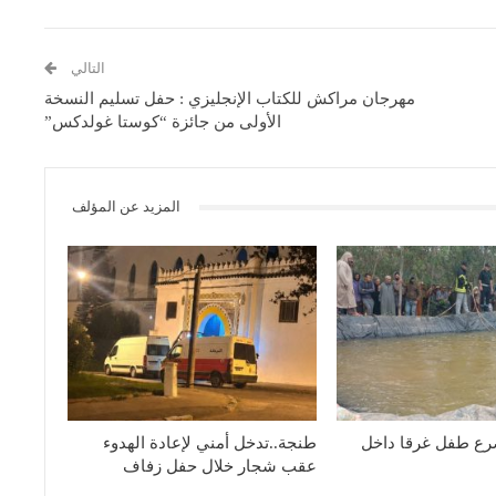
التالي
مهرجان مراكش للكتاب الإنجليزي : حفل تسليم النسخة
الأولى من جائزة “كوستا غولدكس”
المزيد عن المؤلف
رع طفل غرقا داخل
طنجة..تدخل أمني لإعادة الهدوء
عقب شجار خلال حفل زفاف