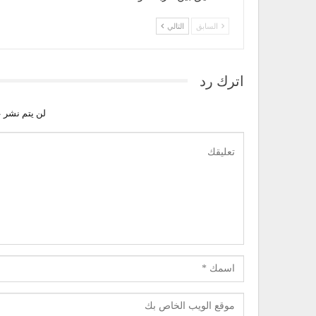
السابق
التالي
اترك رد
لن يتم نشر ع