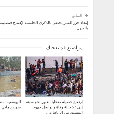
السابق
إتحاد جزر القمر يحتفي بالذكرى الخامسة لإفتتاح قنصليته
بالعيون
مواضيع قد تعجبك
إرتفاع حصيلة ضحايا العبور نحو سبتة
اليوسفية..مص
إلى 57 حالة وفاة و تواصل جهود
صهريج مائي
التنسيق بين الرباط و…