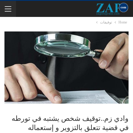
Home
توقيفات
وادي زم..توقيف شخص يشتبه في تورطه
في قضية تتعلق بالتزوير و إستعماله