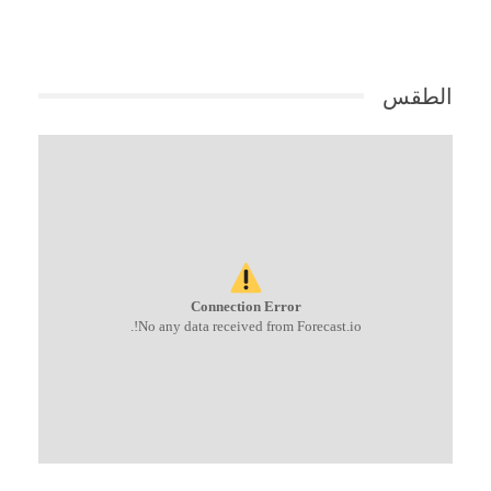
الطقس
Connection Error
No any data received from Forecast.io!.