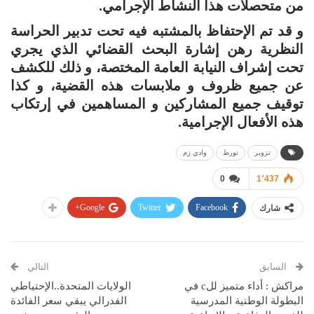
من متحصلات هذا النشاط الإجرامي.
و قد تم الإحتفاظ بالمشتبه فيه تحت تدبير الحراسة
النظرية رهن إشارة البحث القضائي الذي يجري
تحت إشراف النيابة العامة المختصة، و ذلك للكشف
عن جميع ظروف و ملابسات هذه القضية، و كذا
توقيف جميع المشاركين و المساهمين في إرتكاب
هذه الأفعال الإجرامية.
تزوير
تورط
وادي زم
0
1٬437
Google+
Twitter
Facebook
شارك
السابق
التالي
مراكش : أداء متميز للc في
الولايات المتحدة..الإحتياطي
البطولة الوطنية المدرسية
الفدرالي يبقي سعر الفائدة