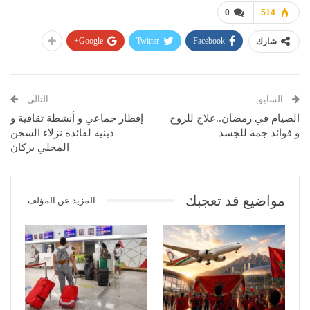
0
514
Google+
Twitter
Facebook
شارك
السابق
التالي
الصيام في رمضان..علاج للروح
إفطار جماعي و أنشطة ثقافية و
و فوائد جمة للجسد
دينية لفائدة نزلاء السجن
المحلي بركان
مواضيع قد تعجبك
المزيد عن المؤلف