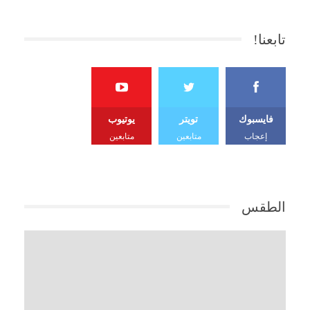
تابعنا!
فايسبوك
تويتر
يوتيوب
إعجاب
متابعين
متابعين
الطقس