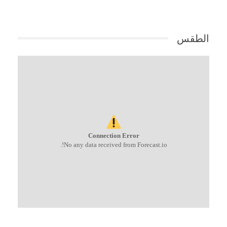
الطقس
Connection Error
No any data received from Forecast.io!.