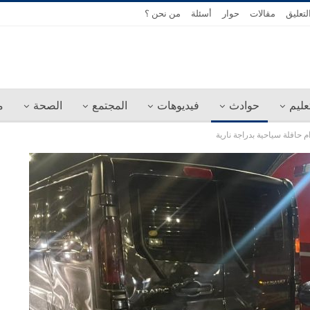
لتعليق
مقالات
حوار
أسئلة
من نحن ؟
عليم
حوادث
فيديوهات
المجتمع
الصحة
م
افلة سياحية بدراجة نارية