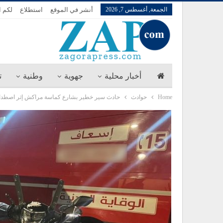
الجمعة, أغسطس 7, 2026
أنشر في الموقع
استطلاع
لكم ا
أخبار محلية
جهوية
وطنية
ت
Home
حوادث
حادث سير خطير بشارع كماسة مراكش إثر اصطدام ح