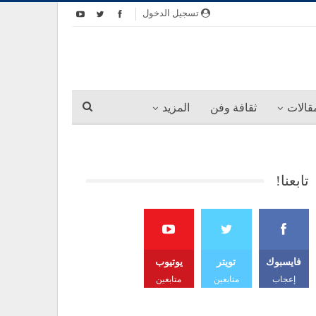
تسجيل الدخول
قالات
ثقافة وفن
المزيد
تابعنا!
فايسبوك
تويتر
يوتيوب
إعجاب
متابعين
متابعين