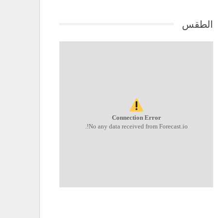
الطقس
Connection Error
No any data received from Forecast.io!.