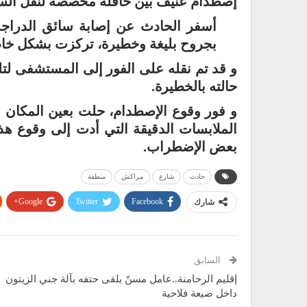
إصطدام عنيف بين حافلة مخصصة لنقل السيا
أسفر الحادث عن إصابة سائق الدراجة 
بجروح بليغة وخطيرة، تركزت بشكل خ
و قد تم نقله على الفور إلى المستشفى لت
حالته بالخطيرة.
و فور وقوع الإصطدام، حلت بعين المكان ع
الملابسات الدقيقة التي أدت إلى وقوع هذ
بعض الإضطراب.
حادث
شارع
مراكش
منطقة
Google+
Twitter
Facebook
شارك
السابق
إقليم الرحامنة..عامل مسنّ يلقى حتفه بآلة جني الزيتون
داخل ضيعة فلاحية