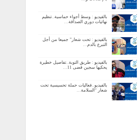
بالفيديو : وسط أجواء حماسية..تنظيم
نهائيات دوري الصداقة…
بالفيديو : تحت شعار” جميعا من أجل
التبرع بالدم…
بالفيديو : طريق التوبة..تفاصيل خطيرة
يحكيها سجين قضى 11…
بالفيديو..فعاليات حملة تحسيسية تحت
شعار “السلامة…