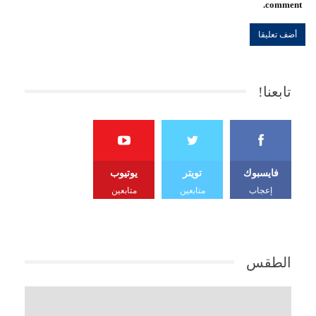
comment.
تابعنا!
فايسبوك
تويتر
يوتيوب
إعجاب
متابعين
متابعين
الطقس