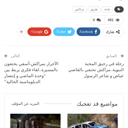
حادثة
طريق
مراكش
0
491
Google+
Twitter
Facebook
شارك
السابق
التالي
رحلة في رحيق المحبة
الأحرار بمراكش-آسفي يحتفون
النبوية..مراكش تحتفي بالقاضي
بالمسيرة..لقاء فكري يربط بين
عياض و شاعر الرسول
“وحدة الماضي و إنتصار
الدبلوماسية الحالية”
مواضيع قد تعجبك
المزيد عن المؤلف