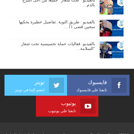
بالفيديو : تحت شعار” جميعا من أجل التبرع
بالدم…
بالفيديو : طريق التوبة..تفاصيل خطيرة يحكيها
سجين قضى 11…
بالفيديو..فعاليات حملة تحسيسية تحت شعار
“السلامة…
فايسبوك
تويتر
تابعنا على فايسبوك
انضم إلينا في تويتر
يوتيوب
تابعنا على يوتيوب