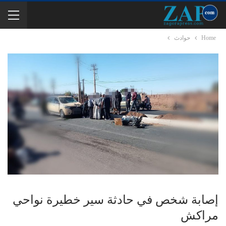
Home
حوادث
إصابة شخص في حادثة سير خطيرة نواحي
مراكش