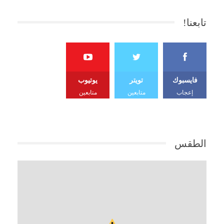
تابعنا!
فايسبوك
تويتر
يوتيوب
إعجاب
متابعين
متابعين
الطقس