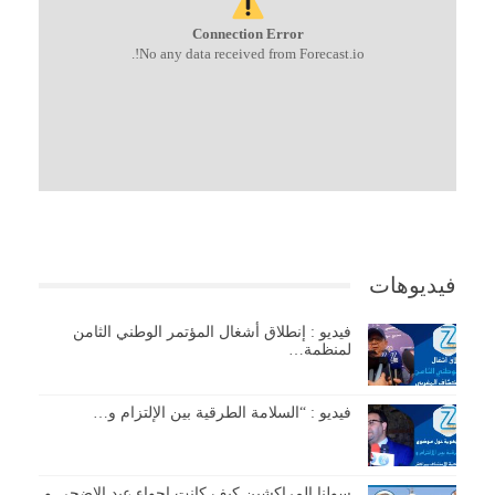
Connection Error
No any data received from Forecast.io!.
فيديوهات
فيديو : إنطلاق أشغال المؤتمر الوطني الثامن
لمنظمة…
فيديو : “السلامة الطرقية بين الإلتزام و…
سولنا المراكشين كيف كانت اجواء عيد الاضحى و