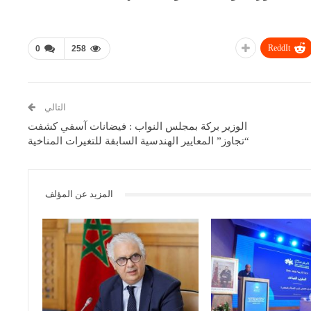
ReddIt
0
258
التالي
الوزير بركة بمجلس النواب : فيضانات آسفي كشفت
“تجاوز” المعايير الهندسية السابقة للتغيرات المناخية
المزيد عن المؤلف