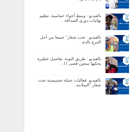
بالفيديو : وسط أجواء حماسية..تنظيم
نهائيات دوري الصداقة…
بالفيديو : تحت شعار” جميعا من أجل
التبرع بالدم…
بالفيديو : طريق التوبة..تفاصيل خطيرة
يحكيها سجين قضى 11…
بالفيديو..فعاليات حملة تحسيسية تحت
شعار “السلامة…