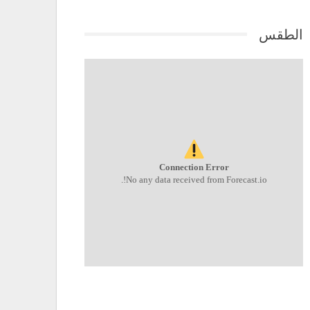
الطقس
Connection Error
No any data received from Forecast.io!.