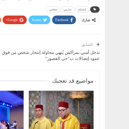
إجتماع
تدارس
مجلس
Google+
Twitter
Facebook
شارك
السابق
تدخل أمني بمراكش يُنهي محاولة إنتحار شخص من فوق
عمود إتصالات ب”حي القصور”
مواضيع قد تعجبك