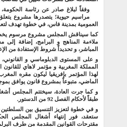
وفقاً لبلاغ صادر عن رئاسة الحكومة
مراسيم حيوية؛ يتصدرها مشروع يتعلق 
العمومية بمدينة فاس، في خطوة تهدف لتعزي
كما سيناقش المجلس مشروع مرسوم يخص تخ
ملاءمة المناهج و البرامج، إضافة إلى 
المباشر، و تحديداً شروط الإستفادة من الإع
و على المستوى الدبلوماسي و القانوني، 
المملكة المغربية و مؤتمر لاهاي للقانون 
لهذا المؤتمر بإفريقيا ليكون مقره المغرب،
الماضي، متبوعاً بمشروع قانون يوافق بموجب
و كما جرت العادة، سيختتم المجلس أشغال
طبقاً لأحكام الفصل 92 من الدستور.
و في خطوة لتعزيز التنسيق بين السلطتين ال
ستعقد، فور إنتهاء أشغال المجلس الحك
مقترحات القوانين المقدمة من طرف البرلما