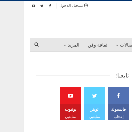
تسجيل الدخول
قالات
ثقافة وفن
المزيد
تابعنا!
فايسبوك
تويتر
يوتيوب
إعجاب
متابعين
متابعين