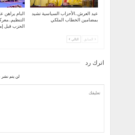
عيد العرش..الأحزاب السياسية تشيد
البام يراهن ع
بمضامين الخطاب الملكي
التنظيم..معر
الحزب قبل إم
السابق
التالي
اترك رد
لن يتم نشر ع